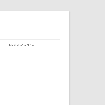
MENTORORDNING
RKPRØVER
MENTORORDNING
NYHEDER OG AKTIVITETER
OVFUGLEPRØVER
BERTUSPRØVE
 PRØVER