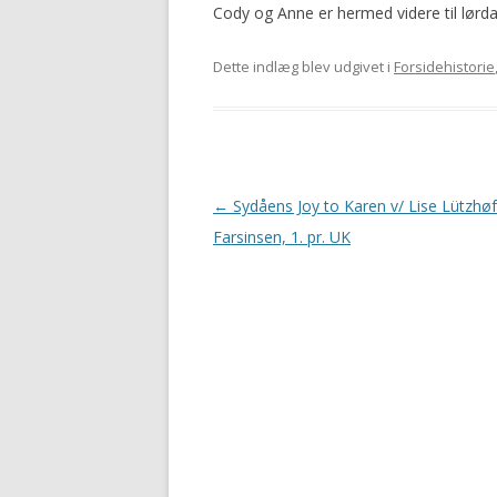
Cody og Anne er hermed videre til lø
Dette indlæg blev udgivet i
Forsidehistorie
Indlægsnavigation
←
Sydåens Joy to Karen v/ Lise Lützhøf
Farsinsen, 1. pr. UK