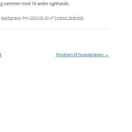
rdag sammen med 16 andre ugnhunde.
GORDON SETTERENS
ÆRESMEDLEMMER
OPRINDELSE
MÆRKEDAGE
,
Markprøve
den
2023-03-10
af
Torben Striboldt
.
DGSK’S OG DKK’S
NEKROLOGER
AVLSANBEFALINGER
PRIVATLIVSPOLITIK
KONTOINFORMATIONER OG
t
Program til hovedprøven
→
MOBILEPAY
REFERATER FRA
GENERALFORSAMLINGER
REFERATER FRA
BESTYRELSESMØDER