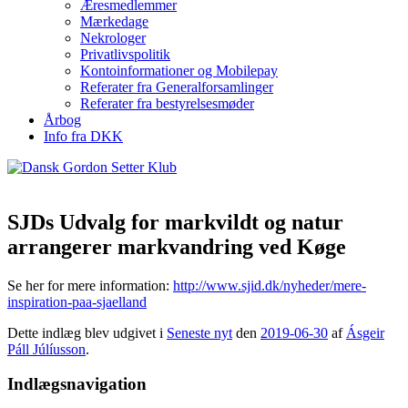
Æresmedlemmer
Mærkedage
Nekrologer
Privatlivspolitik
Kontoinformationer og Mobilepay
Referater fra Generalforsamlinger
Referater fra bestyrelsesmøder
Årbog
Info fra DKK
SJDs Udvalg for markvildt og natur
arrangerer markvandring ved Køge
Se her for mere information:
http://www.sjid.dk/nyheder/mere-
inspiration-paa-sjaelland
Dette indlæg blev udgivet i
Seneste nyt
den
2019-06-30
af
Ásgeir
Páll Júlíusson
.
Indlægsnavigation