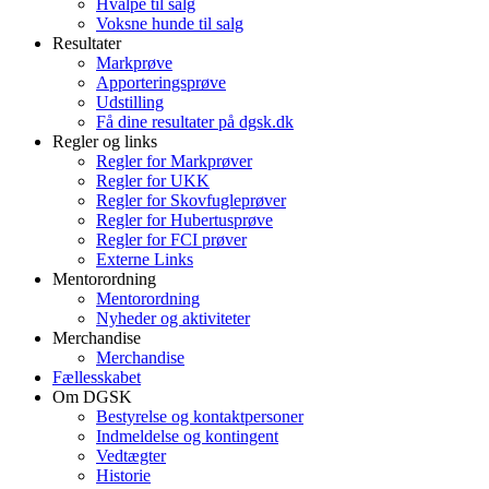
Hvalpe til salg
Voksne hunde til salg
Resultater
Markprøve
Apporteringsprøve
Udstilling
Få dine resultater på dgsk.dk
Regler og links
Regler for Markprøver
Regler for UKK
Regler for Skovfugleprøver
Regler for Hubertusprøve
Regler for FCI prøver
Externe Links
Mentorordning
Mentorordning
Nyheder og aktiviteter
Merchandise
Merchandise
Fællesskabet
Om DGSK
Bestyrelse og kontaktpersoner
Indmeldelse og kontingent
Vedtægter
Historie