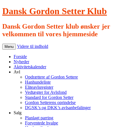
Dansk Gordon Setter Klub
Dansk Gordon Setter klub ønsker jer
velkommen til vores hjemmeside
Videre til indhold
Menu
Forside
Nyheder
Aktivitetskalender
Avl
Opdrættere af Gordon Settere
Hanhundeliste
Eliteavlsregister
Vedtægter for Avlsfond
Standard for Gordon Setter
Gordon Setterens oprindelse
DGSK’s og DKK’s avlsanbefalinger
Salg
Planlagt parring
Forventede hvalpe