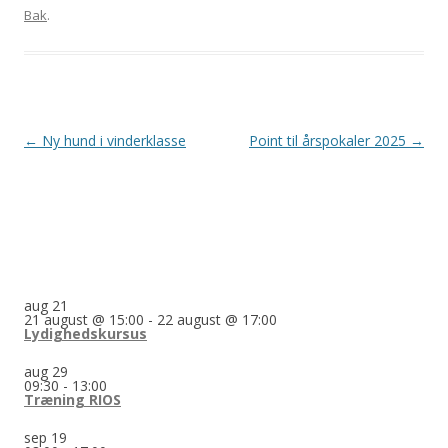
Bak
.
Indlægsnavigation
←
Ny hund i vinderklasse
Point til årspokaler 2025
→
aug
21
21 august @ 15:00
-
22 august @ 17:00
Lydighedskursus
aug
29
09:30
-
13:00
Træning RIOS
sep
19