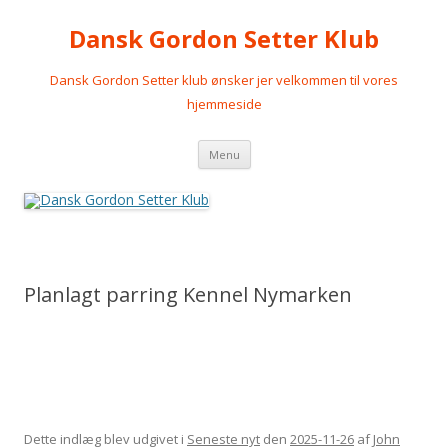
Dansk Gordon Setter Klub
Dansk Gordon Setter klub ønsker jer velkommen til vores
hjemmeside
Videre
Menu
til
indhold
Planlagt parring Kennel Nymarken
Dette indlæg blev udgivet i
Seneste nyt
den
2025-11-26
af
John