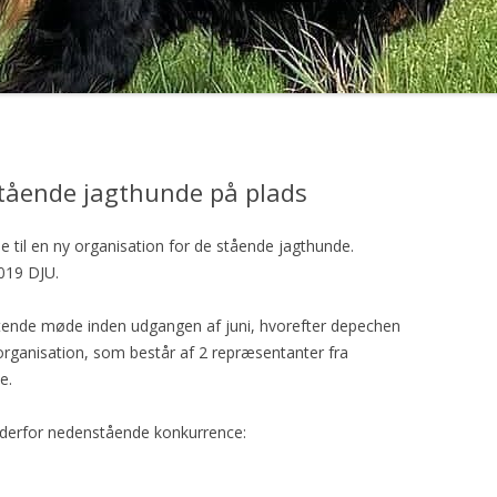
GORDON SETTERENS
ÆRESMEDLEMMER
OPRINDELSE
MÆRKEDAGE
DGSK’S OG DKK’S
NEKROLOGER
AVLSANBEFALINGER
PRIVATLIVSPOLITIK
stående jagthunde på plads
KONTOINFORMATIONER OG
MOBILEPAY
 til en ny organisation for de stående jagthunde.
2019 DJU.
REFERATER FRA
GENERALFORSAMLINGER
uttende møde inden udgangen af juni, hvorefter depechen
REFERATER FRA
 organisation,
som består af 2 repræsentanter fra
BESTYRELSESMØDER
e.
 derfor nedenstående konkurrence: