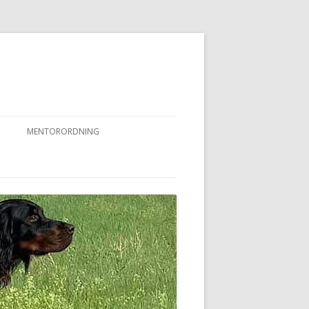
MENTORORDNING
RKPRØVER
MENTORORDNING
NYHEDER OG AKTIVITETER
OVFUGLEPRØVER
BERTUSPRØVE
 PRØVER