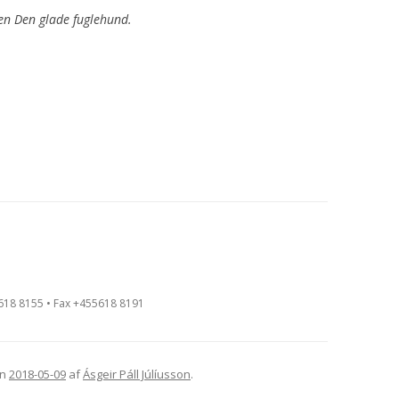
en Den glade fuglehund.
5618 8155 • Fax +455618 8191
n
2018-05-09
af
Ásgeir Páll Júlíusson
.