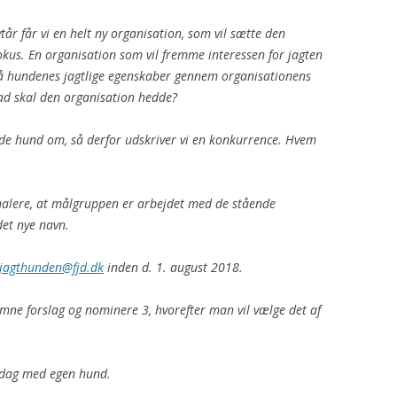
tår får vi en helt ny organisation, som vil sætte den
us. En organisation som vil fremme interessen for jagten
å hundenes jagtlige egenskaber gennem organisationens
Hvad skal den organisation hedde?
ende hund om, så derfor udskriver vi en konkurrence. Hvem
nalere, at målgruppen er arbejdet med de stående
det nye navn.
jagthunden@fjd.dk
inden d. 1. august 2018.
mne forslag og nominere 3, hvorefter man vil
vælge det af
tdag med egen hund.