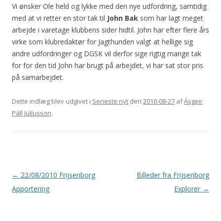
Vi ønsker Ole held og lykke med den nye udfordring, samtidig
med at vi retter en stor tak til
John Bak
som har lagt meget
arbejde i varetage klubbens sider hidtil. John har efter flere års
virke som klubredaktør for Jagthunden valgt at hellige sig
andre udfordringer og DGSK vil derfor sige rigtig mange tak
for for den tid John har brugt på arbejdet, vi har sat stor pris
på samarbejdet.
Dette indlæg blev udgivet i
Seneste nyt
den
2010-08-27
af
Ásgeir
Páll Júlíusson
.
Indlægsnavigation
←
22/08/2010 Frijsenborg
Billeder fra Frijsenborg
Apportering
Explorer
→