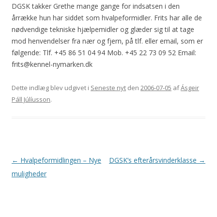
DGSK takker Grethe mange gange for indsatsen i den
årrække hun har siddet som hvalpeformidler. Frits har alle de
nødvendige tekniske hjælpemidler og glæder sig til at tage
mod henvendelser fra nær og fjern, på tlf. eller email, som er
følgende: Tlf. +45 86 51 04 94 Mob. +45 22 73 09 52 Email:
frits@kennel-nymarken.dk
Dette indlæg blev udgivet i
Seneste nyt
den
2006-07-05
af
Ásgeir
Páll Júlíusson
.
Indlægsnavigation
←
Hvalpeformidlingen – Nye
DGSK’s efterårsvinderklasse
→
muligheder