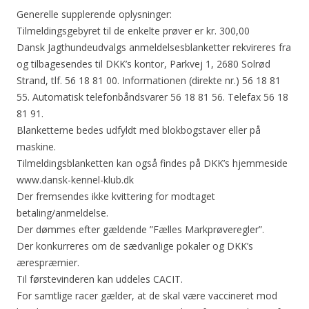
Generelle supplerende oplysninger:
Tilmeldingsgebyret til de enkelte prøver er kr. 300,00
Dansk Jagthundeudvalgs anmeldelsesblanketter rekvireres fra
og tilbagesendes til DKK’s kontor, Parkvej 1, 2680 Solrød
Strand, tlf. 56 18 81 00. Informationen (direkte nr.) 56 18 81
55. Automatisk telefonbåndsvarer 56 18 81 56. Telefax 56 18
81 91.
Blanketterne bedes udfyldt med blokbogstaver eller på
maskine.
Tilmeldingsblanketten kan også findes på DKK’s hjemmeside
www.dansk-kennel-klub.dk
Der fremsendes ikke kvittering for modtaget
betaling/anmeldelse.
Der dømmes efter gældende ”Fælles Markprøveregler”.
Der konkurreres om de sædvanlige pokaler og DKK’s
ærespræmier.
Til førstevinderen kan uddeles CACIT.
For samtlige racer gælder, at de skal være vaccineret mod