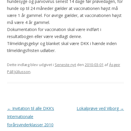
hundesyge og parvovirus senest 14 dage før prøvedagen, for
hunde op til 24 måneder gælder at vaccinationen højst må
være 1 år gammel. For øvrige gælder, at vaccinationen højst
må være 4 år gammel.
Dokumentation for vaccination skal være indført i
resultatbogen eller være vedlagt denne.
Tilmeldingsgebyr og blanket skal være DKK i hænde inden
tilmeldingsfristen udløber.
Dette indlæg blev udgivet i
Seneste nyt
den
2010-03-01
af
Ásgeir
Páll Júlíusson
.
Indlægsnavigation
←
Invitation til alle DKK’s
Lokalprøve ved Viborg
→
Internationale
forårsvinderklasser 2010