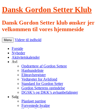
Dansk Gordon Setter Klub
Dansk Gordon Setter klub ønsker jer
velkommen til vores hjemmeside
Videre til indhold
Menu
Forside
Nyheder
Aktivitetskalender
Avl
Opdrættere af Gordon Settere
Hanhundeliste
Eliteavlsregister
Vedtægter for Avlsfond
Standard for Gordon Setter
Gordon Setterens oprindelse
DGSK’s og DKK’s avlsanbefalinger
Salg
Planlagt parring
Forventede hvalpe