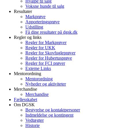
Hvalpe til salg
Voksne hunde til salg
Resultater
Markprøve
Apporteringsprøve
Udstilling
Få dine resultater på dgsk.dk
Regler og links
Regler for Markprøver
Regler for UKK
Regler for Skovfugleprøver
Regler for Hubertusprøve
Regler for FCI prøver
Externe Links
Mentorordning
Mentorordning
Nyheder og aktiviteter
Merchandise
Merchandise
Fællesskabet
Om DGSK
Bestyrelse og kontaktpersoner
Indmeldelse og kontingent
Vedtægter
Historie