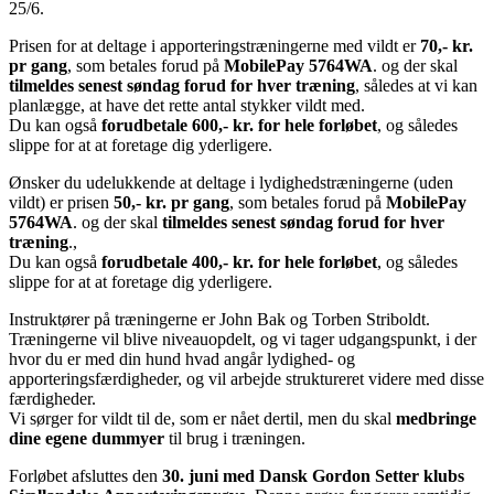
25/6.
Prisen for at deltage i apporteringstræningerne med vildt er
70,- kr.
pr gang
, som betales forud på
MobilePay 5764WA
. og der skal
tilmeldes senest søndag forud for hver træning
, således at vi kan
planlægge, at have det rette antal stykker vildt med.
Du kan også
forudbetale 600,- kr. for hele forløbet
, og således
slippe for at at foretage dig yderligere.
Ønsker du udelukkende at deltage i lydighedstræningerne (uden
vildt) er prisen
50,- kr. pr gang
, som betales forud på
MobilePay
5764WA
. og der skal
tilmeldes senest søndag forud for hver
træning
.,
Du kan også
forudbetale 400,- kr. for hele forløbet
, og således
slippe for at at foretage dig yderligere.
Instruktører på træningerne er John Bak og Torben Striboldt.
Træningerne vil blive niveauopdelt, og vi tager udgangspunkt, i der
hvor du er med din hund hvad angår lydighed- og
apporteringsfærdigheder, og vil arbejde struktureret videre med disse
færdigheder.
Vi sørger for vildt til de, som er nået dertil, men du skal
medbringe
dine egene dummyer
til brug i træningen.
Forløbet afsluttes den
30. juni med Dansk Gordon Setter klubs