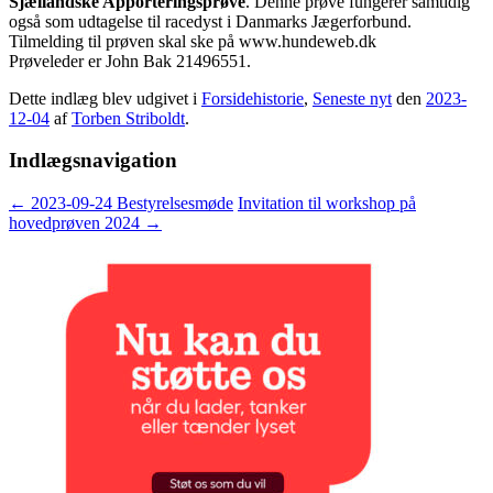
Sjællandske Apporteringsprøve
. Denne prøve fungerer samtidig
også som udtagelse til racedyst i Danmarks Jægerforbund.
Tilmelding til prøven skal ske på www.hundeweb.dk
Prøveleder er John Bak 21496551.
Dette indlæg blev udgivet i
Forsidehistorie
,
Seneste nyt
den
2023-
12-04
af
Torben Striboldt
.
Indlægsnavigation
←
2023-09-24 Bestyrelsesmøde
Invitation til workshop på
hovedprøven 2024
→