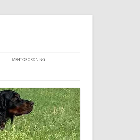
MENTORORDNING
RKPRØVER
MENTORORDNING
NYHEDER OG AKTIVITETER
OVFUGLEPRØVER
BERTUSPRØVE
 PRØVER