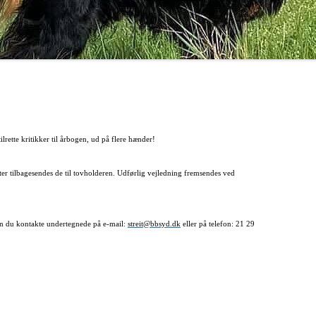
GORDON SETTERENS
ÆRESMEDLEMMER
OPRINDELSE
MÆRKEDAGE
DGSK’S OG DKK’S
NEKROLOGER
AVLSANBEFALINGER
PRIVATLIVSPOLITIK
KONTOINFORMATIONER OG
lrette kritikker til årbogen, ud på flere hænder!
MOBILEPAY
REFERATER FRA
ter tilbagesendes de til tovholderen. Udførlig vejledning fremsendes ved
GENERALFORSAMLINGER
REFERATER FRA
kan du kontakte undertegnede på e-mail:
streit@bbsyd.dk
eller på telefon: 21 29
BESTYRELSESMØDER