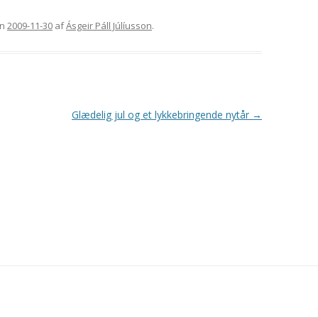
n
2009-11-30
af
Ásgeir Páll Júlíusson
.
Glædelig jul og et lykkebringende nytår
→