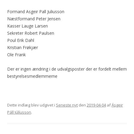
Formand Asgeir Pall Juliusson
Næstformand Peter Jensen
Kasser Lauge Larsen
Sekreter Robert Paulsen
Poul Erik Dahl
Kristian Frøkjær
Ole Frank
Der er ingen ændring i de udvalgsposter der er fordelt mellem
bestyrelsesmedlemmerne
Dette indlæg blev udgivet i
Seneste nyt
den
2019-04-04
af
Ásgeir
Páll Júlíusson
.