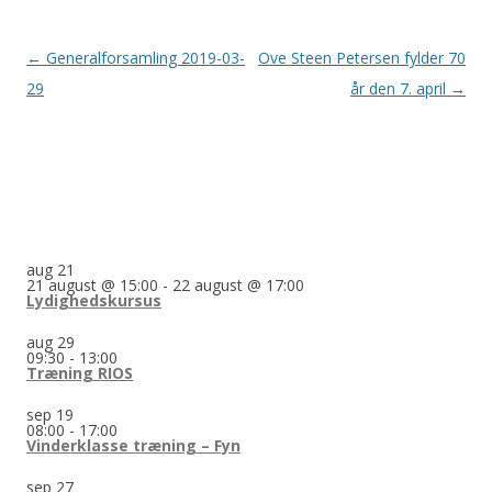
Indlægsnavigation
←
Generalforsamling 2019-03-
Ove Steen Petersen fylder 70
29
år den 7. april
→
aug
21
21 august @ 15:00
-
22 august @ 17:00
Lydighedskursus
aug
29
09:30
-
13:00
Træning RIOS
sep
19
08:00
-
17:00
Vinderklasse træning – Fyn
sep
27