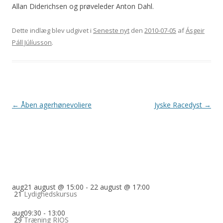
Allan Diderichsen og prøveleder Anton Dahl.
Dette indlæg blev udgivet i
Seneste nyt
den
2010-07-05
af
Ásgeir
Páll Júlíusson
.
Indlægsnavigation
←
Åben agerhønevoliere
Jyske Racedyst
→
aug
21 august @ 15:00
-
22 august @ 17:00
21
Lydighedskursus
aug
09:30
-
13:00
29
Træning RIOS