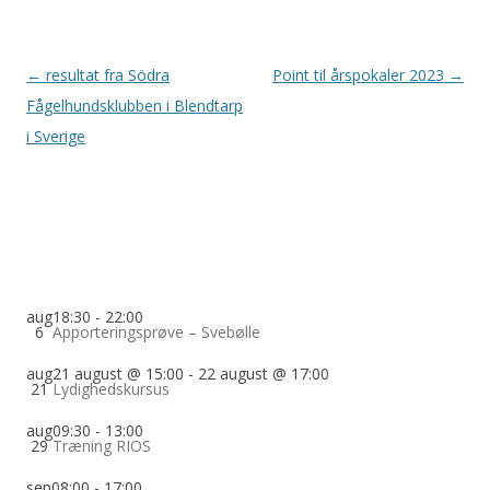
Indlægsnavigation
←
resultat fra Södra
Point til årspokaler 2023
→
Fågelhundsklubben i Blendtarp
i Sverige
aug
18:30
-
22:00
6
Apporteringsprøve – Svebølle
aug
21 august @ 15:00
-
22 august @ 17:00
21
Lydighedskursus
aug
09:30
-
13:00
29
Træning RIOS
sep
08:00
-
17:00