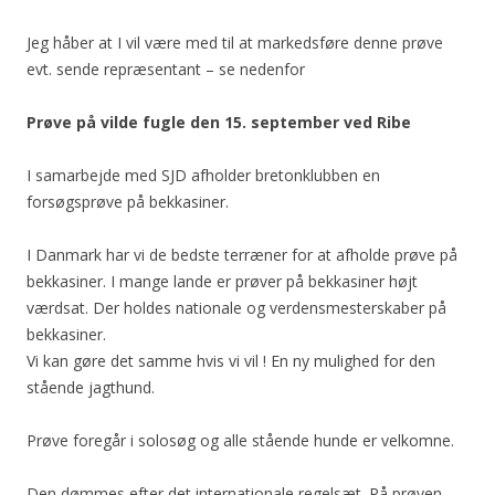
Jeg håber at I vil være med til at markedsføre denne prøve
evt. sende repræsentant – se nedenfor
Prøve på vilde fugle den 15. september ved Ribe
I samarbejde med SJD afholder bretonklubben en
forsøgsprøve på bekkasiner.
I Danmark har vi de bedste terræner for at afholde prøve på
bekkasiner. I mange lande er prøver på bekkasiner højt
værdsat. Der holdes nationale og verdensmesterskaber på
bekkasiner.
Vi kan gøre det samme hvis vi vil ! En ny mulighed for den
stående jagthund.
Prøve foregår i solosøg og alle stående hunde er velkomne.
Den dømmes efter det internationale regelsæt. På prøven