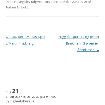
Dette indlæg blev udgivet i
Forsidehistorie
den
2023-09-05
af
Torben Striboldt
.
Indlægsnavigation
←
1UK, Rørosviddas Kjeld
Frigg de Quasars og Jesper
v/Martin Hvidbjerg
Brinkmann 2 præmie i
Åbenklasse.
→
21
aug
21 august @ 15:00
-
22 august @ 17:00
Lydighedskursus