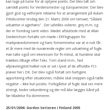
kan tage på turne for at optjene points. Der blev talt om
særskilt points for Verdensmester og Europamester. Der blev
gjort god og velforjent reklame for et arrangement på Aulum
Fritidscenter tirsdag den 21. Marts 2006 om temaet; “Sådant
udsætter vi agerhøns” . Der udstilles volierer, grej m.m. og
der er foredrag samt video. Mødet afsluttede med at Allan
Diederichsen fortalte om møde i ERFAgruppen for
markprøvedommere og hans fornemmelse var at vi nok får
et år mere med de nuværende regler om udsætning af fugle.
Han talte også om interessen for fri-minut, at hundene skal
trækkes tilbage efter f.eks. Tom stand m.m., fast
afprøvningstid hvilket nok er set i lyset af de afholdte FCI-
prøver her i DK. Der blev også fortalt om hurtigere
apportering efter situationen, måske skal sneppen også tælle
negativt – ikke kun positiv. Forbigåelse af fugle skal ses mere
strengt, bedre sekundering og der må ikke lægges bånd på
før tilladelse fra dommeren.
25/01/2006: Gordon Setteren i Finland 2005