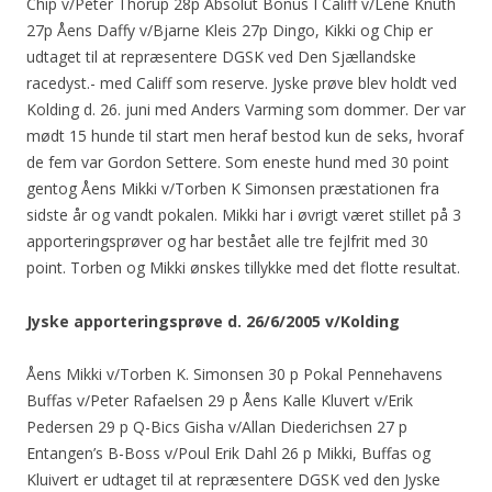
Chip v/Peter Thorup 28p Absolut Bonus I Califf v/Lene Knuth
27p Åens Daffy v/Bjarne Kleis 27p Dingo, Kikki og Chip er
udtaget til at repræsentere DGSK ved Den Sjællandske
racedyst.- med Califf som reserve. Jyske prøve blev holdt ved
Kolding d. 26. juni med Anders Varming som dommer. Der var
mødt 15 hunde til start men heraf bestod kun de seks, hvoraf
de fem var Gordon Settere. Som eneste hund med 30 point
gentog Åens Mikki v/Torben K Simonsen præstationen fra
sidste år og vandt pokalen. Mikki har i øvrigt været stillet på 3
apporteringsprøver og har bestået alle tre fejlfrit med 30
point. Torben og Mikki ønskes tillykke med det flotte resultat.
Jyske apporteringsprøve d. 26/6/2005 v/Kolding
Åens Mikki v/Torben K. Simonsen 30 p Pokal Pennehavens
Buffas v/Peter Rafaelsen 29 p Åens Kalle Kluvert v/Erik
Pedersen 29 p Q-Bics Gisha v/Allan Diederichsen 27 p
Entangen’s B-Boss v/Poul Erik Dahl 26 p Mikki, Buffas og
Kluivert er udtaget til at repræsentere DGSK ved den Jyske