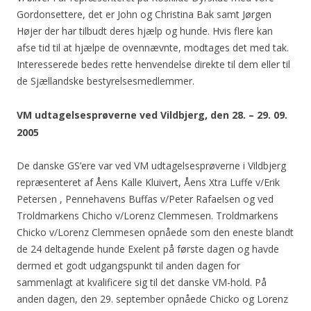
Gordonsettere, det er John og Christina Bak samt Jørgen
Højer der har tilbudt deres hjælp og hunde. Hvis flere kan
afse tid til at hjælpe de ovennævnte, modtages det med tak.
Interesserede bedes rette henvendelse direkte til dem eller til
de Sjællandske bestyrelsesmedlemmer.
VM udtagelsesprøverne ved Vildbjerg, den 28. – 29. 09.
2005
De danske GS’ere var ved VM udtagelsesprøverne i Vildbjerg
repræsenteret af Åens Kalle Kluivert, Åens Xtra Luffe v/Erik
Petersen , Pennehavens Buffas v/Peter Rafaelsen og ved
Troldmarkens Chicho v/Lorenz Clemmesen. Troldmarkens
Chicko v/Lorenz Clemmesen opnåede som den eneste blandt
de 24 deltagende hunde Exelent på første dagen og havde
dermed et godt udgangspunkt til anden dagen for
sammenlagt at kvalificere sig til det danske VM-hold. På
anden dagen, den 29. september opnåede Chicko og Lorenz