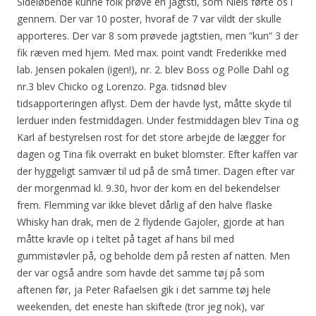
Sideløbende kunne folk prøve en jagtsti, som Niels førte os i
gennem. Der var 10 poster, hvoraf de 7 var vildt der skulle
apporteres. Der var 8 som prøvede jagtstien, men ”kun” 3 der
fik ræven med hjem. Med max. point vandt Frederikke med
lab. Jensen pokalen (igen!), nr. 2. blev Boss og Polle Dahl og
nr.3 blev Chicko og Lorenzo. Pga. tidsnød blev
tidsapporteringen aflyst. Dem der havde lyst, måtte skyde til
lerduer inden festmiddagen. Under festmiddagen blev Tina og
Karl af bestyrelsen rost for det store arbejde de lægger for
dagen og Tina fik overrakt en buket blomster. Efter kaffen var
der hyggeligt samvær til ud på de små timer. Dagen efter var
der morgenmad kl. 9.30, hvor der kom en del bekendelser
frem. Flemming var ikke blevet dårlig af den halve flaske
Whisky han drak, men de 2 flydende Gajoler, gjorde at han
måtte kravle op i teltet på taget af hans bil med
gummistøvler på, og beholde dem på resten af natten. Men
der var også andre som havde det samme tøj på som
aftenen før, ja Peter Rafaelsen gik i det samme tøj hele
weekenden, det eneste han skiftede (tror jeg nok), var