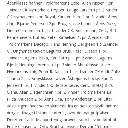
Åbenklasse hanner: Troldmarkens Echo, Allan Nissen 1.pr.
1.vinder CK Nymarkens Hopper, Lauge Larsen 1.pr. 2. vinder
CK Nymarkens Ikon Royal, Karsten Hare 1.pr. 3. vinder Åens
Uno, Bjarne Pedersen 2.pr. Brugsklasse hanner: Åens Razz,
Linda Clemmesen 1. pr. 1. vinder CK, Bedste han, Cert., BIR
Pennehavens Buffas, Peter Rafaelsen 1. pr. 2. vinder CK
Troldmarkens Dacapo, Hans Henning Dellgreen 1.pr.3.vinder
CK Unghunde tæver: Løgums Brus, Peter Eliasen 1. pr.
1.vinder Løgums Birka, Karl Futrup 1. pr. 2.vinder Løgums
Bjørk, Henning Lorenzen 1.pr 3.vinder Åbenklasse tæver:
Nymarkens Imir, Peter Rafaelsen 1. pr. 1.vinder CK Addi, Palle
Thårup 2. pr. Brugsklasse tæver: Åshöjdens Locky, Karl C.
Jensen 1. pr. 1. vinder CK, Bedste tæve, Cert., BIM Q-Bic’s
Gisha, Allan Diederichsen 1.pr. 2. vinder Troldmarkens Ea,
Hilda Knudsen 2. pr. Åens Una, Tony Andersen 2. pr. Efter
udstillingen, hvor solen skinnede fra en næsten skyfri himmel
drog vi tilbage til standkvarteret, hvor der var grillpølser.
Derefter startede apporteringsprøven, som blev bedømt af
Erling Clausen og Otto Brunhøj Jensen. Der var 15 hunde