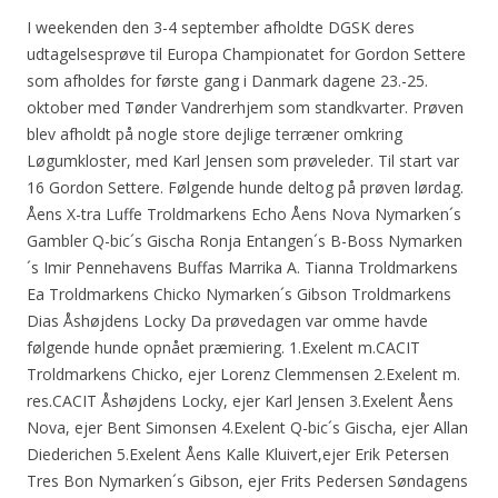
I weekenden den 3-4 september afholdte DGSK deres
udtagelsesprøve til Europa Championatet for Gordon Settere
som afholdes for første gang i Danmark dagene 23.-25.
oktober med Tønder Vandrerhjem som standkvarter. Prøven
blev afholdt på nogle store dejlige terræner omkring
Løgumkloster, med Karl Jensen som prøveleder. Til start var
16 Gordon Settere. Følgende hunde deltog på prøven lørdag.
Åens X-tra Luffe Troldmarkens Echo Åens Nova Nymarken´s
Gambler Q-bic´s Gischa Ronja Entangen´s B-Boss Nymarken
´s Imir Pennehavens Buffas Marrika A. Tianna Troldmarkens
Ea Troldmarkens Chicko Nymarken´s Gibson Troldmarkens
Dias Åshøjdens Locky Da prøvedagen var omme havde
følgende hunde opnået præmiering. 1.Exelent m.CACIT
Troldmarkens Chicko, ejer Lorenz Clemmensen 2.Exelent m.
res.CACIT Åshøjdens Locky, ejer Karl Jensen 3.Exelent Åens
Nova, ejer Bent Simonsen 4.Exelent Q-bic´s Gischa, ejer Allan
Diederichen 5.Exelent Åens Kalle Kluivert,ejer Erik Petersen
Tres Bon Nymarken´s Gibson, ejer Frits Pedersen Søndagens