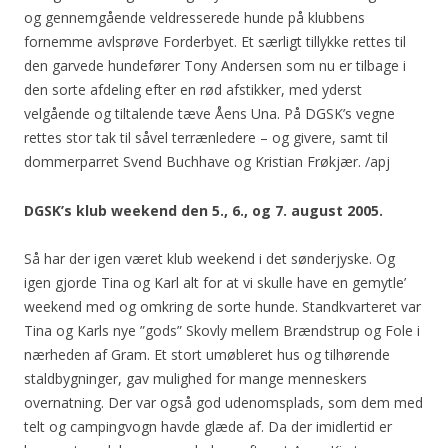
og gennemgående veldresserede hunde på klubbens
fornemme avlsprøve Forderbyet. Et særligt tillykke rettes til
den garvede hundefører Tony Andersen som nu er tilbage i
den sorte afdeling efter en rød afstikker, med yderst
velgående og tiltalende tæve Åens Una. På DGSK’s vegne
rettes stor tak til såvel terrænledere – og givere, samt til
dommerparret Svend Buchhave og Kristian Frøkjær. /apj
DGSK’s klub weekend den 5., 6., og 7. august 2005.
Så har der igen været klub weekend i det sønderjyske. Og
igen gjorde Tina og Karl alt for at vi skulle have en gemytle’
weekend med og omkring de sorte hunde. Standkvarteret var
Tina og Karls nye ”gods” Skovly mellem Brændstrup og Fole i
nærheden af Gram. Et stort umøbleret hus og tilhørende
staldbygninger, gav mulighed for mange menneskers
overnatning. Der var også god udenomsplads, som dem med
telt og campingvogn havde glæde af. Da der imidlertid er