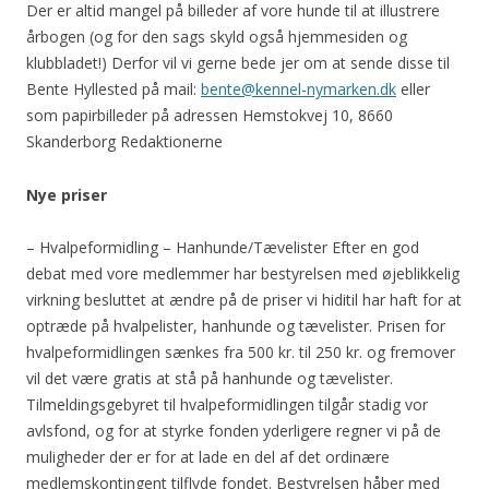
Der er altid mangel på billeder af vore hunde til at illustrere
årbogen (og for den sags skyld også hjemmesiden og
klubbladet!) Derfor vil vi gerne bede jer om at sende disse til
Bente Hyllested på mail:
bente@kennel-nymarken.dk
eller
som papirbilleder på adressen Hemstokvej 10, 8660
Skanderborg Redaktionerne
Nye priser
– Hvalpeformidling – Hanhunde/Tævelister Efter en god
debat med vore medlemmer har bestyrelsen med øjeblikkelig
virkning besluttet at ændre på de priser vi hiditil har haft for at
optræde på hvalpelister, hanhunde og tævelister. Prisen for
hvalpeformidlingen sænkes fra 500 kr. til 250 kr. og fremover
vil det være gratis at stå på hanhunde og tævelister.
Tilmeldingsgebyret til hvalpeformidlingen tilgår stadig vor
avlsfond, og for at styrke fonden yderligere regner vi på de
muligheder der er for at lade en del af det ordinære
medlemskontingent tilflyde fondet. Bestyrelsen håber med