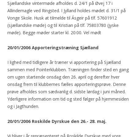
Sjællandske vintermøde afholdes d. 24/1 på Øvej 17 i
Allindemagle ved Ringsted. I Jylland holdes mødet d. 31/1 på
Vonge Skole. Husk at tilmelde til Ásgeir på tlf. 57601912
(sjællandske møde) og til Kristian på tlf. 75803780 (jyske
møde). Begge møder starter kl. 20:00. Vel mødt
20/01/2006 Apporteringstræning Sjælland
I lighed med tidligere år træner vi apportering på Sjælland
sammen med Pointerklubben. Træningen finder sted en gang
om ugen startende onsdag den 26. april og derefter hver
onsdag frem til klubbernes fælles apporteringsprøve. Denne
prøve afholdes som sædvanlig d. sidste lørdag i juni måned.
Yderligere information om tid og sted følger på hjemmesiden
og i Jagthunden.
20/01/2006 Roskilde Dyrskue den 26.- 28. maj.
Vi bliver i år repræsenteret på Roskilde Dyrskue med vore