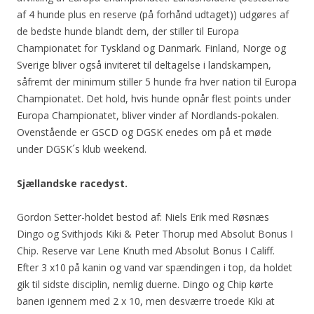
af 4 hunde plus en reserve (på forhånd udtaget)) udgøres af
de bedste hunde blandt dem, der stiller til Europa
Championatet for Tyskland og Danmark. Finland, Norge og
Sverige bliver også inviteret til deltagelse i landskampen,
såfremt der minimum stiller 5 hunde fra hver nation til Europa
Championatet. Det hold, hvis hunde opnår flest points under
Europa Championatet, bliver vinder af Nordlands-pokalen.
Ovenstående er GSCD og DGSK enedes om på et møde
under DGSK´s klub weekend.
Sjællandske racedyst.
Gordon Setter-holdet bestod af: Niels Erik med Røsnæs
Dingo og Svithjods Kiki & Peter Thorup med Absolut Bonus I
Chip. Reserve var Lene Knuth med Absolut Bonus I Califf.
Efter 3 x10 på kanin og vand var spændingen i top, da holdet
gik til sidste disciplin, nemlig duerne. Dingo og Chip kørte
banen igennem med 2 x 10, men desværre troede Kiki at