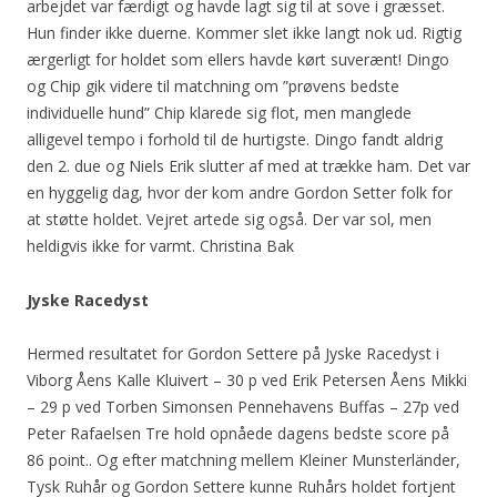
arbejdet var færdigt og havde lagt sig til at sove i græsset.
Hun finder ikke duerne. Kommer slet ikke langt nok ud. Rigtig
ærgerligt for holdet som ellers havde kørt suverænt! Dingo
og Chip gik videre til matchning om ”prøvens bedste
individuelle hund” Chip klarede sig flot, men manglede
alligevel tempo i forhold til de hurtigste. Dingo fandt aldrig
den 2. due og Niels Erik slutter af med at trække ham. Det var
en hyggelig dag, hvor der kom andre Gordon Setter folk for
at støtte holdet. Vejret artede sig også. Der var sol, men
heldigvis ikke for varmt. Christina Bak
Jyske Racedyst
Hermed resultatet for Gordon Settere på Jyske Racedyst i
Viborg Åens Kalle Kluivert – 30 p ved Erik Petersen Åens Mikki
– 29 p ved Torben Simonsen Pennehavens Buffas – 27p ved
Peter Rafaelsen Tre hold opnåede dagens bedste score på
86 point.. Og efter matchning mellem Kleiner Munsterländer,
Tysk Ruhår og Gordon Settere kunne Ruhårs holdet fortjent