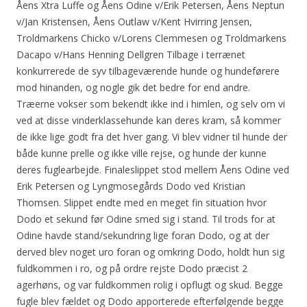
Åens Xtra Luffe og Åens Odine v/Erik Petersen, Åens Neptun
v/Jan Kristensen, Åens Outlaw v/Kent Hvirring Jensen,
Troldmarkens Chicko v/Lorens Clemmesen og Troldmarkens
Dacapo v/Hans Henning Dellgren Tilbage i terrænet
konkurrerede de syv tilbageværende hunde og hundeførere
mod hinanden, og nogle gik det bedre for end andre.
Træerne vokser som bekendt ikke ind i himlen, og selv om vi
ved at disse vinderklassehunde kan deres kram, så kommer
de ikke lige godt fra det hver gang. Vi blev vidner til hunde der
både kunne prelle og ikke ville rejse, og hunde der kunne
deres fuglearbejde. Finaleslippet stod mellem Åens Odine ved
Erik Petersen og Lyngmosegårds Dodo ved Kristian
Thomsen. Slippet endte med en meget fin situation hvor
Dodo et sekund før Odine smed sig i stand. Til trods for at
Odine havde stand/sekundring lige foran Dodo, og at der
derved blev noget uro foran og omkring Dodo, holdt hun sig
fuldkommen i ro, og på ordre rejste Dodo præcist 2
agerhøns, og var fuldkommen rolig i opflugt og skud. Begge
fugle blev fældet og Dodo apporterede efterfølgende begge