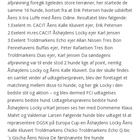
afprøvning foregik ligeledes store terræner, her startede de
samme 16 hunde, bortset fra at Erik Petersen havde udskiftet
Åens X-tra Luffe med Åens Odine. Resultatet blev følgende:
1.Exelent m. CACIT Åens Kalle Kluivert ejer, Erik Petersen
2.Exelent m.res.CACIT Åshøjdens Locky ejer Karl Jensen
3.Exelent Troldmarkens Echo ejer Allan Nissen Tres Bon
Pennehavens Buffas ejer, Peter Rafaelsen Tres Bon
Troldmarkens Dias ejer, Karl Jensen Da søndagens
afprøvning var til ende stod 2 hunde lige af point, nemlig
Åshøjdens Locky og Åens Kalle Kluivert. Da der skulle findes
en samlet vinder af udtagelsesprøven, blev der foretaget et
matchning mellem disse to hunde, og her gik Locky i den
bedste stil og aktion – og blev dermed FCI udtagelses
prøvens bedste hund. Udtagelsesprøvens bedste hund
Åshøjdens Locky v/Karl Jensen ses her med Dommerne Klaus
Mahrt og Valdemar Larsen Følgende hunde blev udtaget til at
repræsentere DGSK på Europa Cup-en Åshøjdens Locky Åens
Kalle Kluivert Troldmarkens Chicko Troldmarkens Echo Q-bic
´s Gischa Åens Nova De førstnævnte fire hunde