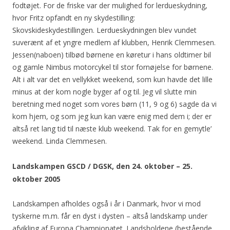
fodtøjet. For de friske var der mulighed for lerdueskydning,
hvor Fritz opfandt en ny skydestilling:
Skovskideskydestillingen. Lerdueskydningen blev vundet
suverænt af et yngre medlem af klubben, Henrik Clemmesen.
Jessen(naboen) tilbød børnene en køretur i hans oldtimer bil
og gamle Nimbus motorcykel til stor fornøjelse for børnene.
Alt i alt var det en vellykket weekend, som kun havde det lille
minus at der kom nogle byger af og til. Jeg vil slutte min
beretning med noget som vores børn (11, 9 og 6) sagde da vi
kom hjem, og som jeg kun kan være enig med dem i; der er
altså ret lang tid til næste klub weekend. Tak for en gemytle’
weekend. Linda Clemmesen.
Landskampen GSCD / DGSK, den 24. oktober – 25.
oktober 2005
Landskampen afholdes også i år i Danmark, hvor vi mod
tyskerne m.m. får en dyst i dysten – altså landskamp under
afvikling af Europa Championatet. Landsholdene (bestående