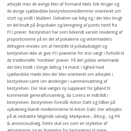
arbejde men de øvrige blev af formand Niels Erik Krüger og
de øvrige sjællandske bestyrelsesmedlemmer orienteret om
stort og småt i klubben. Debatten var livlig og i der blev brugt
en del krudt på årspokaler og beregning af points hertil fra
FCI prøver. Bestyrelsen har som bekendt varslet revidering af
proportionerne på en del af pokalerne og vintermødet’s
deltagere enedes om at henstille til pokaludvalget og
bestyrelsen ikke at give FCI prøverne for stor vægt i forhold til
de traditionelle “nordiske” prøver. På det jydske vintermøde
der blev holdt i Vonge deltog 14 mand. I lighed med
sjællandske møde blev der blev orienteret om arbejdet i
bestyrelsen.samt om ændringer i sammensætning af
bestyrelsen. Der skal vælges ny suppleant for Jylland til
kommende generalforsamling, da Lorenz er indtrådt i
bestyrelsen. Bestyrelsen foreslår Anton Dahl og håber på
opbakning blandt medlemmerne til Anton Dahl. Der arbejdes
på at nedsætte følgende udvalg: Markprøve-, årbog-, og PR
& annonceudvalg. Dette skal ses som en styrkelse af
aktiviteterne og en frigørelse for bestyrelsen til mere