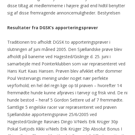
disse tiltag at medlemmerne i højere grad end hidtil benytter
sig af disse fremragende annoncemuligheder. Bestyrelsen
Resultater fra DGSK’s apporteringsprøver
Traditionen tro afholdt DGSK to apporteringsprøver i
slutningen af juni måned 2005. Den Sjællandske prøve blev
afholdt på banerne ved Hagested/Gislinge d. 25. juni i
samarbejde med Pointerklubben som var repræsenteret ved
Hans Kurt Kaas Hansen. Prøven blev afviklet efter dommer
Poul Vestervangs mening under noget nær perfekte
vejrforhold; en hel del regn lige op til prøven – hvorefter 14
fremmødte hunde kunne afprøves i tørvejr og frisk vind. De ni
hunde bestod – heraf 5 Gordon Settere ud af 7 fremmødte.
Samtlige 5 engelske racer var repræsenteret ved prøven
Sjællandske apporteringsprøve 25/6/2005 ved
Hagested/Gislinge Røsnæs Dingo V/Niels Erik Krüger 30p
Pokal Svitjods Kikki v/Niels Erik Krüger 29p Absolut Bonus I