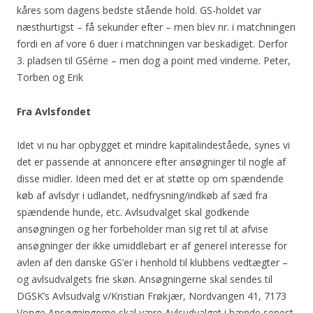
kåres som dagens bedste stående hold. GS-holdet var
næsthurtigst – få sekunder efter – men blev nr. i matchningen
fordi en af vore 6 duer i matchningen var beskadiget. Derfor
3. pladsen til GSérne – men dog a point med vinderne. Peter,
Torben og Erik
Fra Avlsfondet
Idet vi nu har opbygget et mindre kapitalindeståede, synes vi
det er passende at annoncere efter ansøgninger til nogle af
disse midler. Ideen med det er at støtte op om spændende
køb af avlsdyr i udlandet, nedfrysning/indkøb af sæd fra
spændende hunde, etc. Avlsudvalget skal godkende
ansøgningen og her forbeholder man sig ret til at afvise
ansøgninger der ikke umiddlebart er af generel interesse for
avlen af den danske GS’er i henhold til klubbens vedtægter –
og avlsudvalgets frie skøn. Ansøgningerne skal sendes til
DGSK’s Avlsudvalg v/Kristian Frøkjær, Nordvangen 41, 7173
Vonge Ansøgningerne skal være Avlsudvalget i hænde senest