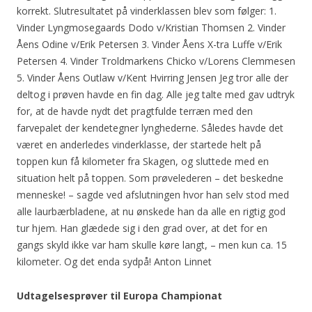
korrekt. Slutresultatet på vinderklassen blev som følger: 1.
Vinder Lyngmosegaards Dodo v/Kristian Thomsen 2. Vinder
Åens Odine v/Erik Petersen 3. Vinder Åens X-tra Luffe v/Erik
Petersen 4. Vinder Troldmarkens Chicko v/Lorens Clemmesen
5. Vinder Åens Outlaw v/Kent Hvirring Jensen Jeg tror alle der
deltog i prøven havde en fin dag. Alle jeg talte med gav udtryk
for, at de havde nydt det pragtfulde terræn med den
farvepalet der kendetegner lynghederne. Således havde det
været en anderledes vinderklasse, der startede helt på
toppen kun få kilometer fra Skagen, og sluttede med en
situation helt på toppen. Som prøvelederen – det beskedne
menneske! – sagde ved afslutningen hvor han selv stod med
alle laurbærbladene, at nu ønskede han da alle en rigtig god
tur hjem. Han glædede sig i den grad over, at det for en
gangs skyld ikke var ham skulle køre langt, – men kun ca. 15
kilometer. Og det enda sydpå! Anton Linnet
Udtagelsesprøver til Europa Championat