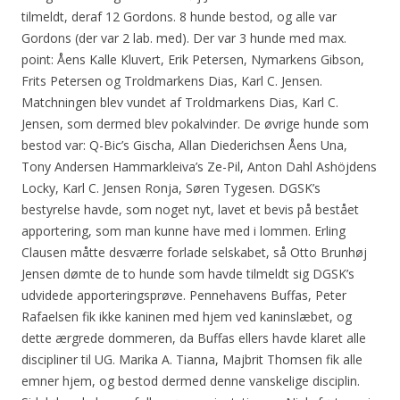
tilmeldt, deraf 12 Gordons. 8 hunde bestod, og alle var
Gordons (der var 2 lab. med). Der var 3 hunde med max.
point: Åens Kalle Kluvert, Erik Petersen, Nymarkens Gibson,
Frits Petersen og Troldmarkens Dias, Karl C. Jensen.
Matchningen blev vundet af Troldmarkens Dias, Karl C.
Jensen, som dermed blev pokalvinder. De øvrige hunde som
bestod var: Q-Bic’s Gischa, Allan Diederichsen Åens Una,
Tony Andersen Hammarkleiva’s Ze-Pil, Anton Dahl Ashöjdens
Locky, Karl C. Jensen Ronja, Søren Tygesen. DGSK’s
bestyrelse havde, som noget nyt, lavet et bevis på bestået
apportering, som man kunne have med i lommen. Erling
Clausen måtte desværre forlade selskabet, så Otto Brunhøj
Jensen dømte de to hunde som havde tilmeldt sig DGSK’s
udvidede apporteringsprøve. Pennehavens Buffas, Peter
Rafaelsen fik ikke kaninen med hjem ved kaninslæbet, og
dette ærgrede dommeren, da Buffas ellers havde klaret alle
discipliner til UG. Marika A. Tianna, Majbrit Thomsen fik alle
emner hjem, og bestod dermed denne vanskelige disciplin.