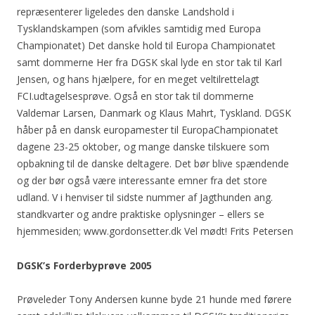
repræsenterer ligeledes den danske Landshold i
Tysklandskampen (som afvikles samtidig med Europa
Championatet) Det danske hold til Europa Championatet
samt dommerne Her fra DGSK skal lyde en stor tak til Karl
Jensen, og hans hjælpere, for en meget veltilrettelagt
FCI.udtagelsesprøve. Også en stor tak til dommerne
Valdemar Larsen, Danmark og Klaus Mahrt, Tyskland. DGSK
håber på en dansk europamester til EuropaChampionatet
dagene 23-25 oktober, og mange danske tilskuere som
opbakning til de danske deltagere. Det bør blive spændende
og der bør også være interessante emner fra det store
udland. V i henviser til sidste nummer af Jagthunden ang.
standkvarter og andre praktiske oplysninger – ellers se
hjemmesiden; www.gordonsetter.dk Vel mødt! Frits Petersen
DGSK’s Forderbyprøve 2005
Prøveleder Tony Andersen kunne byde 21 hunde med førere