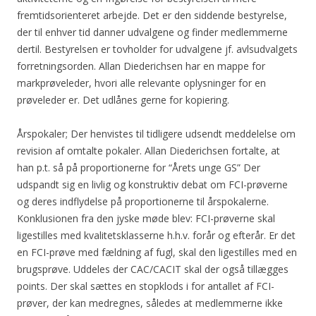
fremtidsorienteret arbejde. Det er den siddende bestyrelse,
der til enhver tid danner udvalgene og finder medlemmerne
dertil. Bestyrelsen er tovholder for udvalgene jf. avlsudvalgets
forretningsorden. Allan Diederichsen har en mappe for
markprøveleder, hvori alle relevante oplysninger for en
prøveleder er. Det udlånes gerne for kopiering.
Årspokaler; Der henvistes til tidligere udsendt meddelelse om
revision af omtalte pokaler. Allan Diederichsen fortalte, at
han p.t. så på proportionerne for “Årets unge GS” Der
udspandt sig en livlig og konstruktiv debat om FCI-prøverne
og deres indflydelse på proportionerne til årspokalerne.
Konklusionen fra den jyske møde blev: FCI-prøverne skal
ligestilles med kvalitetsklasserne h.h.v. forår og efterår. Er det
en FCI-prøve med fældning af fugl, skal den ligestilles med en
brugsprøve. Uddeles der CAC/CACIT skal der også tillægges
points. Der skal sættes en stopklods i for antallet af FCI-
prøver, der kan medregnes, således at medlemmerne ikke