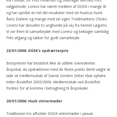
ind i stedet for Frits Pedersen og overtager dermed Frits´
valgperiode. Lorenz har været medlem af DGSK i mange år
og har opnået en hel del resultater med sin hustrus hund
Åens Exelent og mange med sin egen Troldmarkens Chicko.
Lorenz har desuden to unghunde på vej fra Kennel Løgums.
Vi ser frem til samarbejdet med Lorenz og beklager samtidig
Frits afgang og takker for godt samarbejde.
22/01/2006: DGSK’s opdrætterpris
Bestyrelsen har besluttet ikke at uddele ovennævnte
årspokal, da opdrætteren med de fleste points dertil valgte at
lade sit medlemsskab af Dansk Gordon Setter Klub ophøre
inden årsskiftet 2005/2006. Medlemsskab ved årsskiftet
fordres for at komme i betragtning til årspokaler.
20/01/2006: Husk vintermøder
Traditionen tro afholder DGSK vintermøder i januar.