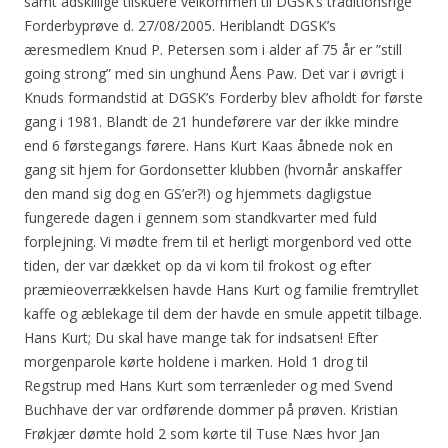
samt adskillige tilskuere velkommen til DGSK’s traditionsrige
Forderbyprøve d. 27/08/2005. Heriblandt DGSK’s
æresmedlem Knud P. Petersen som i alder af 75 år er ”still
going strong” med sin unghund Åens Paw. Det var i øvrigt i
Knuds formandstid at DGSK’s Forderby blev afholdt for første
gang i 1981. Blandt de 21 hundeførere var der ikke mindre
end 6 førstegangs førere. Hans Kurt Kaas åbnede nok en
gang sit hjem for Gordonsetter klubben (hvornår anskaffer
den mand sig dog en GS’er?!) og hjemmets dagligstue
fungerede dagen i gennem som standkvarter med fuld
forplejning. Vi mødte frem til et herligt morgenbord ved otte
tiden, der var dækket op da vi kom til frokost og efter
præmieoverrækkelsen havde Hans Kurt og familie fremtryllet
kaffe og æblekage til dem der havde en smule appetit tilbage.
Hans Kurt; Du skal have mange tak for indsatsen! Efter
morgenparole kørte holdene i marken. Hold 1 drog til
Regstrup med Hans Kurt som terrænleder og med Svend
Buchhave der var ordførende dommer på prøven. Kristian
Frøkjær dømte hold 2 som kørte til Tuse Næs hvor Jan