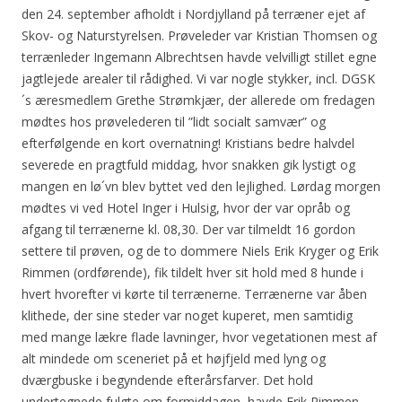
den 24. september afholdt i Nordjylland på terræner ejet af
Skov- og Naturstyrelsen. Prøveleder var Kristian Thomsen og
terrænleder Ingemann Albrechtsen havde velvilligt stillet egne
jagtlejede arealer til rådighed. Vi var nogle stykker, incl. DGSK
´s æresmedlem Grethe Strømkjær, der allerede om fredagen
mødtes hos prøvelederen til ”lidt socialt samvær” og
efterfølgende en kort overnatning! Kristians bedre halvdel
severede en pragtfuld middag, hvor snakken gik lystigt og
mangen en lø´vn blev byttet ved den lejlighed. Lørdag morgen
mødtes vi ved Hotel Inger i Hulsig, hvor der var opråb og
afgang til terrænerne kl. 08,30. Der var tilmeldt 16 gordon
settere til prøven, og de to dommere Niels Erik Kryger og Erik
Rimmen (ordførende), fik tildelt hver sit hold med 8 hunde i
hvert hvorefter vi kørte til terrænerne. Terrænerne var åben
klithede, der sine steder var noget kuperet, men samtidig
med mange lækre flade lavninger, hvor vegetationen mest af
alt mindede om sceneriet på et højfjeld med lyng og
dværgbuske i begyndende efterårsfarver. Det hold
undertegnede fulgte om formiddagen, havde Erik Rimmen