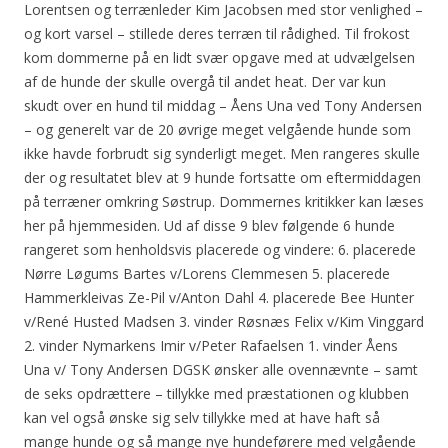
Lorentsen og terrænleder Kim Jacobsen med stor venlighed –
og kort varsel – stillede deres terræn til rådighed. Til frokost
kom dommerne på en lidt svær opgave med at udvælgelsen
af de hunde der skulle overgå til andet heat. Der var kun
skudt over en hund til middag – Åens Una ved Tony Andersen
– og generelt var de 20 øvrige meget velgående hunde som
ikke havde forbrudt sig synderligt meget. Men rangeres skulle
der og resultatet blev at 9 hunde fortsatte om eftermiddagen
på terræner omkring Søstrup. Dommernes kritikker kan læses
her på hjemmesiden. Ud af disse 9 blev følgende 6 hunde
rangeret som henholdsvis placerede og vindere: 6. placerede
Nørre Løgums Bartes v/Lorens Clemmesen 5. placerede
Hammerkleivas Ze-Pil v/Anton Dahl 4. placerede Bee Hunter
v/René Husted Madsen 3. vinder Røsnæs Felix v/Kim Vinggard
2. vinder Nymarkens Imir v/Peter Rafaelsen 1. vinder Åens
Una v/ Tony Andersen DGSK ønsker alle ovennævnte – samt
de seks opdrættere – tillykke med præstationen og klubben
kan vel også ønske sig selv tillykke med at have haft så
mange hunde og så mange nye hundeførere med velgående