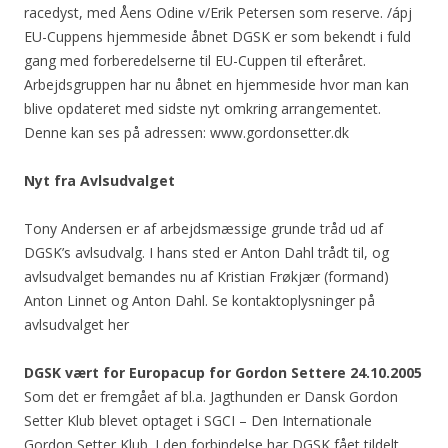
racedyst, med Åens Odine v/Erik Petersen som reserve. /ápj
EU-Cuppens hjemmeside åbnet DGSK er som bekendt i fuld
gang med forberedelserne til EU-Cuppen til efteråret.
Arbejdsgruppen har nu åbnet en hjemmeside hvor man kan
blive opdateret med sidste nyt omkring arrangementet.
Denne kan ses på adressen: www.gordonsetter.dk
Nyt fra Avlsudvalget
Tony Andersen er af arbejdsmæssige grunde tråd ud af
DGSK’s avlsudvalg. I hans sted er Anton Dahl trådt til, og
avlsudvalget bemandes nu af Kristian Frøkjær (formand)
Anton Linnet og Anton Dahl. Se kontaktoplysninger på
avlsudvalget her
DGSK vært for Europacup for Gordon Settere 24.10.2005
Som det er fremgået af bl.a. Jagthunden er Dansk Gordon
Setter Klub blevet optaget i SGCI – Den Internationale
Gordon Setter Klub. I den forbindelse har DGSK fået tildelt