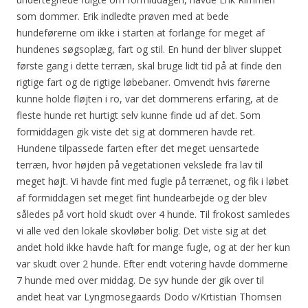
som dommer. Erik indledte prøven med at bede
hundeførerne om ikke i starten at forlange for meget af
hundenes søgsoplæg, fart og stil. En hund der bliver sluppet
første gang i dette terræn, skal bruge lidt tid på at finde den
rigtige fart og de rigtige løbebaner. Omvendt hvis førerne
kunne holde fløjten i ro, var det dommerens erfaring, at de
fleste hunde ret hurtigt selv kunne finde ud af det. Som
formiddagen gik viste det sig at dommeren havde ret.
Hundene tilpassede farten efter det meget uensartede
terræn, hvor højden på vegetationen vekslede fra lav til
meget højt. Vi havde fint med fugle på terrænet, og fik i løbet
af formiddagen set meget fint hundearbejde og der blev
således på vort hold skudt over 4 hunde. Til frokost samledes
vi alle ved den lokale skovløber bolig. Det viste sig at det
andet hold ikke havde haft for mange fugle, og at der her kun
var skudt over 2 hunde. Efter endt votering havde dommerne
7 hunde med over middag. De syv hunde der gik over til
andet heat var Lyngmosegaards Dodo v/Krtistian Thomsen