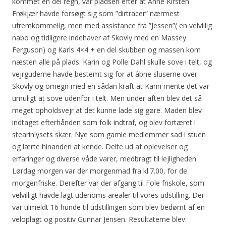
kommet en del regn, var pladsen efter at Anne Kirsten
Frøkjær havde forsøgt sig som ”dirtracer” nærmest
ufremkommelig, men med assistance fra ”Jessen”( en velvillig
nabo og tidligere indehaver af Skovly med en Massey
Ferguson) og Karls 4×4 + en del skubben og massen kom
næsten alle på plads. Karin og Polle Dahl skulle sove i telt, og
vejrguderne havde bestemt sig for at åbne sluserne over
Skovly og omegn med en sådan kraft at Karin mente det var
umuligt at sove udenfor i telt. Men under aften blev det så
meget opholdsvejr at det kunne lade sig gøre. Maden blev
indtaget efterhånden som folk indtraf, og blev fortæret i
stearinlysets skær. Nye som gamle medlemmer sad i stuen
og lærte hinanden at kende. Delte ud af oplevelser og
erfaringer og diverse våde varer, medbragt til lejligheden.
Lørdag morgen var der morgenmad fra kl.7.00, for de
morgenfriske. Derefter var der afgang til Fole friskole, som
velvilligt havde lagt udenoms arealer til vores udstilling. Der
var tilmeldt 16 hunde til udstillingen som blev bedømt af en
veloplagt og positiv Gunnar Jensen. Resultaterne blev: