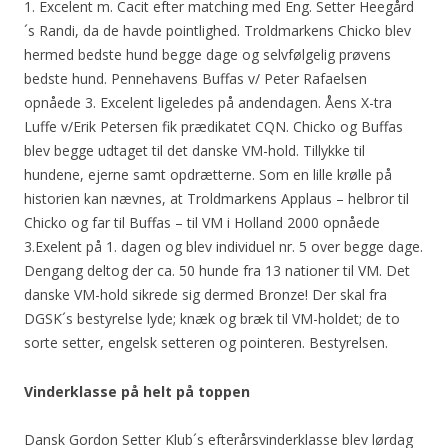
1. Excelent m. Cacit efter matching med Eng. Setter Heegård
´s Randi, da de havde pointlighed. Troldmarkens Chicko blev
hermed bedste hund begge dage og selvfølgelig prøvens
bedste hund. Pennehavens Buffas v/ Peter Rafaelsen
opnåede 3. Excelent ligeledes på andendagen. Åens X-tra
Luffe v/Erik Petersen fik prædikatet CQN. Chicko og Buffas
blev begge udtaget til det danske VM-hold. Tillykke til
hundene, ejerne samt opdrætterne. Som en lille krølle på
historien kan nævnes, at Troldmarkens Applaus – helbror til
Chicko og far til Buffas – til VM i Holland 2000 opnåede
3.Exelent på 1. dagen og blev individuel nr. 5 over begge dage.
Dengang deltog der ca. 50 hunde fra 13 nationer til VM. Det
danske VM-hold sikrede sig dermed Bronze! Der skal fra
DGSK´s bestyrelse lyde; knæk og bræk til VM-holdet; de to
sorte setter, engelsk setteren og pointeren. Bestyrelsen.
Vinderklasse på helt på toppen
Dansk Gordon Setter Klub´s efterårsvinderklasse blev lørdag