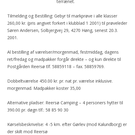
terrænet.
Tilmelding og Bestilling: Gebyr til markprøve i alle klasser
260,00 kr. (pris angivet forkert i klubblad 1 2001) til prøveleder
Søren Andersen, Solbjergvej 29, 4270 Høng, senest 20.3.
2001.
Al bestilling af værelser/morgenmad, festmiddag, dagens
ret/fredag og madpakker forgår direkte – og kun direkte til
Postgården Reersø tlf. 58859118 – fax. 58859769.
Dobbeltværelse 450.00 kr. pr. nat pr. værelse inklusive.
morgenmad. Madpakker koster 35,00
Alternative pladser: Reersø Camping – 4 personers hytter til
390.00 pr. døgn tlf.: 58 85 90 30
Kørselsbeskrivelse: 4 -5 km. efter Gørlev (mod Kalundborg) er
der skilt mod Reersø