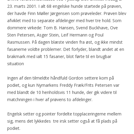
23. marts 2001. I alt 68 engelske hunde startede på prøven,
der havde Finn Møller Jørgensen som prøveleder. Prøven blev
afviklet med to separate afdelinger med hver tre hold. Som
dommere virkede: Tom B. Hansen, Svend Buckhave, Ove
Sten Petersen, Asger Stein, Leif Hermann og Poul
Rasmussen. På dagen blæste vinden fra øst, og ikke mindst
fasanerne voldte problemer. Det forlyder, blandt andet at en
brakmark med ialt 15 fasaner, blot førte til en brugbar
situation
Ingen af den tilmeldte håndfuld Gordon settere kom på
podiet, og kun Nymarkens Freddy Fræk/Frits Petersen var
med blandt de 10 henholdsvis 11 hunde, der gik videre til
matchningen i hver af prøvens to afdelinger.
Engelsk setter og pointer fordelte topplaceringerne mellem
sig, mens det lykkedes tre irsk setter også at få plads på
podiet.