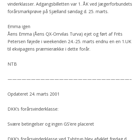
vinderklasser. Adgangsbilletten var 1. ÅK ved Jægerforbundets
forårsmarkprøve på Sjælland søndag d. 25. marts.
Emma igen
Åens Emma (Åens QX-Orrvilas Turva) ejet og ført af Frits
Petersen føjede i weekenden 24.-25. marts endnu en en 1.UK
til ekvipagens præmierække i dette forår.
NTB
——————————————————————————–
Opdateret 24. marts 2001
DKK’s forårsvinderklasse:
Svære betingelser og ingen GS’ere placeret
DKK’s forårsvinderklasse ved Tylstrup blev afviklet fredag d.