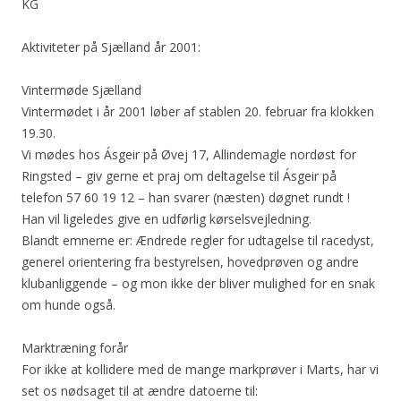
KG
Aktiviteter på Sjælland år 2001:
Vintermøde Sjælland
Vintermødet i år 2001 løber af stablen 20. februar fra klokken
19.30.
Vi mødes hos Ásgeir på Øvej 17, Allindemagle nordøst for
Ringsted – giv gerne et praj om deltagelse til Ásgeir på
telefon 57 60 19 12 – han svarer (næsten) døgnet rundt !
Han vil ligeledes give en udførlig kørselsvejledning.
Blandt emnerne er: Ændrede regler for udtagelse til racedyst,
generel orientering fra bestyrelsen, hovedprøven og andre
klubanliggende – og mon ikke der bliver mulighed for en snak
om hunde også.
Marktræning forår
For ikke at kollidere med de mange markprøver i Marts, har vi
set os nødsaget til at ændre datoerne til: