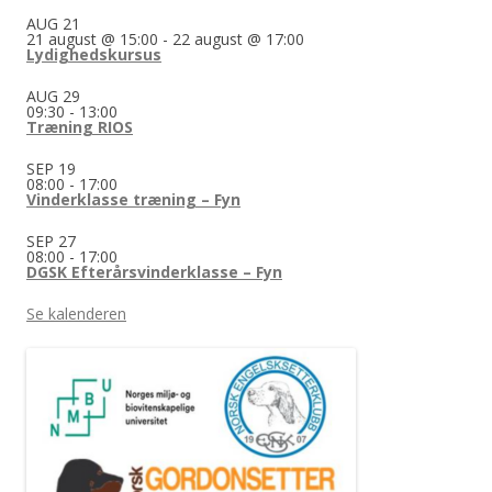
AUG
21
21 august @ 15:00
-
22 august @ 17:00
Lydighedskursus
AUG
29
09:30
-
13:00
Træning RIOS
SEP
19
08:00
-
17:00
Vinderklasse træning – Fyn
SEP
27
08:00
-
17:00
DGSK Efterårsvinderklasse – Fyn
Se kalenderen