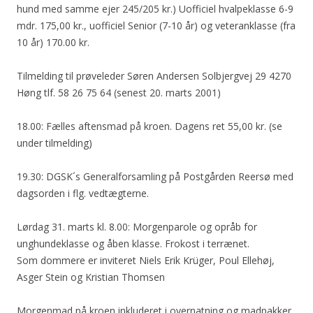
hund med samme ejer 245/205 kr.) Uofficiel hvalpeklasse 6-9
mdr. 175,00 kr., uofficiel Senior (7-10 år) og veteranklasse (fra
10 år) 170.00 kr.
Tilmelding til prøveleder Søren Andersen Solbjergvej 29 4270
Høng tlf. 58 26 75 64 (senest 20. marts 2001)
18.00: Fælles aftensmad på kroen. Dagens ret 55,00 kr. (se
under tilmelding)
19.30: DGSK´s Generalforsamling på Postgården Reersø med
dagsorden i flg. vedtægterne.
Lørdag 31. marts kl. 8.00: Morgenparole og opråb for
unghundeklasse og åben klasse. Frokost i terrænet.
Som dommere er inviteret Niels Erik Krüger, Poul Ellehøj,
Asger Stein og Kristian Thomsen
Morgenmad på kroen inkluderet i overnatning og madpakker