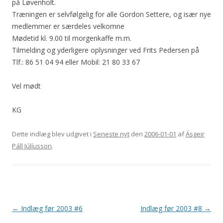
på Løvenholt.
Træningen er selvfølgelig for alle Gordon Settere, og især nye
medlemmer er særdeles velkomne
Mødetid kl. 9.00 til morgenkaffe m.m.
Tilmelding og yderligere oplysninger ved Frits Pedersen på
Tlf.: 86 51 04 94 eller Mobil: 21 80 33 67
Vel mødt
KG
Dette indlæg blev udgivet i
Seneste nyt
den
2006-01-01
af
Ásgeir
Páll Júlíusson
.
Indlægsnavigation
←
Indlæg før 2003 #6
Indlæg før 2003 #8
→