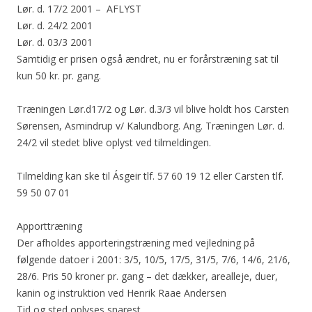
Lør. d. 17/2 2001 – AFLYST
Lør. d. 24/2 2001
Lør. d. 03/3 2001
Samtidig er prisen også ændret, nu er forårstræning sat til
kun 50 kr. pr. gang.
Træningen Lør.d17/2 og Lør. d.3/3 vil blive holdt hos Carsten
Sørensen, Asmindrup v/ Kalundborg. Ang. Træningen Lør. d.
24/2 vil stedet blive oplyst ved tilmeldingen.
Tilmelding kan ske til Ásgeir tlf. 57 60 19 12 eller Carsten tlf.
59 50 07 01
Apporttræning
Der afholdes apporteringstræning med vejledning på
følgende datoer i 2001: 3/5, 10/5, 17/5, 31/5, 7/6, 14/6, 21/6,
28/6. Pris 50 kroner pr. gang – det dækker, arealleje, duer,
kanin og instruktion ved Henrik Raae Andersen
Tid og sted oplyses snarest.