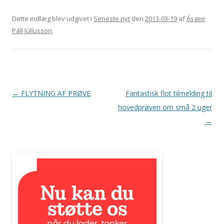
Dette indlæg blev udgivet i
Seneste nyt
den
2013-03-19
af
Ásgeir
Páll Júlíusson
.
Indlægsnavigation
←
FLYTNING AF PRØVE
Fantastisk flot tilmelding til
hovedprøven om små 2 uger
→