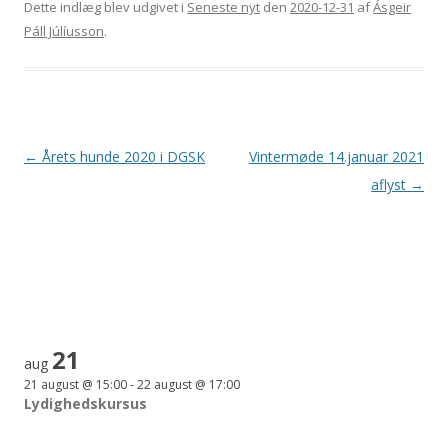
Dette indlæg blev udgivet i
Seneste nyt
den
2020-12-31
af
Ásgeir
Páll Júlíusson
.
Indlægsnavigation
←
Årets hunde 2020 i DGSK
Vintermøde 14.januar 2021
aflyst
→
21
aug
21 august @ 15:00
-
22 august @ 17:00
Lydighedskursus