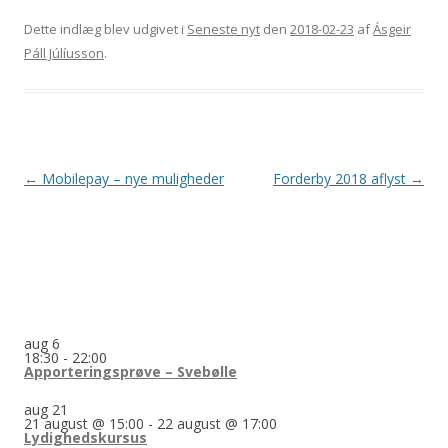
Dette indlæg blev udgivet i
Seneste nyt
den
2018-02-23
af
Ásgeir
Páll Júlíusson
.
Indlægsnavigation
←
Mobilepay – nye muligheder
Forderby 2018 aflyst
→
aug
6
18:30
-
22:00
Apporteringsprøve – Svebølle
aug
21
21 august @ 15:00
-
22 august @ 17:00
Lydighedskursus