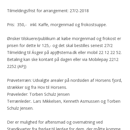
Tilmeldingsfrist for arrangement: 27/2-2018
Pris: 350,- inkl. Kaffe, morgenmad og frokostsuppe.
Ønsker tilskuere/publikum at købe morgenmad og frokost er
prisen for dette kr 125,- og det skal bestilles senest 27/2
Tilmelding til Ásgeir på apj@sterna.dk eller mobil 22 12 22 52.
Betaling kan ske kontant på dagen eller via Mobilepay 2212
2252 (APJ)
Prøveterræn: Udvalgte arealer på nordsiden af Horsens fjord,
strækker sig fra Hov til Horsens.
Prøveleder: Torben Schulz Jensen
Terrænleder:. Lars Mikkelsen, Kenneth Asmussen og Torben
Schulz Jensen.
Der er mulighed for aftensmad og overnatning ved
Standkvarter fra fredag til lørdag for dem, der måtte komme