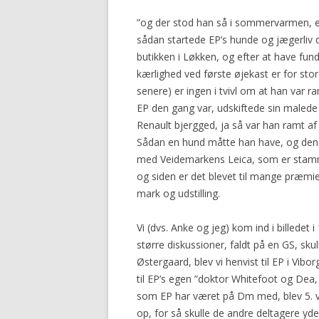
”og der stod han så i sommervarmen, 
sådan startede EP’s hunde og jægerliv d
butikken i Løkken, og efter at have fun
kærlighed ved første øjekast er for sto
senere) er ingen i tvivl om at han var r
EP den gang var, udskiftede sin malede
Renault bjergged, ja så var han ramt af
Sådan en hund måtte han have, og den 
med Veidemarkens Leica, som er stammo
og siden er det blevet til mange præmie
mark og udstilling.
Vi (dvs. Anke og jeg) kom ind i billedet 
større diskussioner, faldt på en GS, sku
Østergaard, blev vi henvist til EP i Vibo
til EP’s egen ”doktor Whitefoot og Dea,
som EP har været på Dm med, blev 5. vi
op, for så skulle de andre deltagere yde