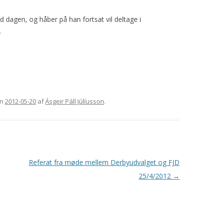
med dagen, og håber på han fortsat vil deltage i
.
n
2012-05-20
af
Ásgeir Páll Júlíusson
.
Referat fra møde mellem Derbyudvalget og FJD
25/4/2012
→