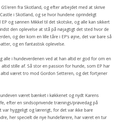
 GS’eren fra Skotland, og efter arbejdet med at skrive
Castle i Skotland, og se hvor hundene oprindeligt
P og sønnen Mikkel til det skotske, og alle kan sikkert
mindst den oplevelse at stå på nøjagtigt det sted hvor de
den, og der kom en lille tåre i EP’s øjne, det var bare så
atter, og en fantastisk oplevelse.
g alle i hundeverdenen ved at han altid er god for om en
altid stille af. Så stor en passion for hunde, som EP har
altid været tro mod Gordon Setteren, og det fortjener
hundeven været bænket i køkkenet og nydt Karens
fe, efter en sindsoprivende trænings/prøvedag på
 var hyggeligt og lærerigt, for det var ikke bare
re, her specielt de nye hundeførere, har været en tur