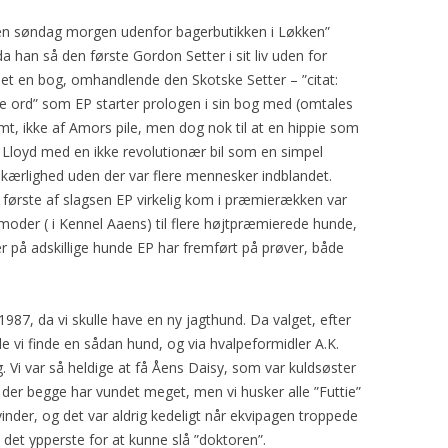
GORDON SETTERENS
ÆRESMEDLEMMER
en søndag morgen udenfor bagerbutikken i Løkken”
OPRINDELSE
a han så den første Gordon Setter i sit liv uden for
MÆRKEDAGE
det en bog, omhandlende den Skotske Setter – ”citat:
DGSK’S OG DKK’S
NEKROLOGER
re ord” som EP starter prologen i sin bog med (omtales
AVLSANBEFALINGER
amt, ikke af Amors pile, men dog nok til at en hippie som
PRIVATLIVSPOLITIK
 Lloyd med en ikke revolutionær bil som en simpel
 kærlighed uden der var flere mennesker indblandet.
KONTOINFORMATIONER OG
første af slagsen EP virkelig kom i præmierækken var
MOBILEPAY
der ( i Kennel Aaens) til flere højtpræmierede hunde,
r på adskillige hunde EP har fremført på prøver, både
REFERATER FRA
GENERALFORSAMLINGER
REFERATER FRA
i 1987, da vi skulle have en ny jagthund. Da valget, efter
BESTYRELSESMØDER
lle vi finde en sådan hund, og via hvalpeformidler A.K.
rg. Vi var så heldige at få Åens Daisy, som var kuldsøster
 der begge har vundet meget, men vi husker alle ”Futtie”
nder, og det var aldrig kedeligt når ekvipagen troppede
 det ypperste for at kunne slå ”doktoren”.