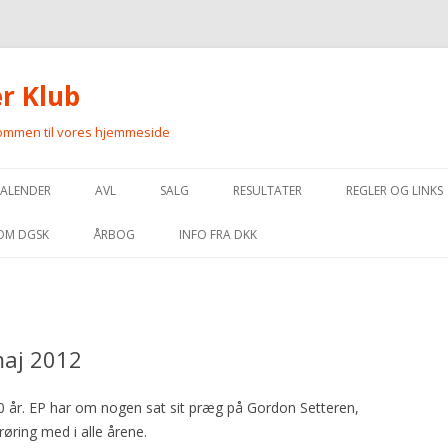
r Klub
kommen til vores hjemmeside
Videre
til
KALENDER
AVL
SALG
RESULTATER
REGLER OG LINKS
indhold
OPDRÆTTERE AF GORDON
PLANLAGT PARRING
MARKPRØVE
REGLER FOR MA
OM DGSK
ÅRBOG
INFO FRA DKK
SETTERE
FORVENTEDE HVALPE
APPORTERINGSPRØVE
REGLER FOR UKK
BESTYRELSE OG
HANHUNDELISTE
KONTAKTPERSONER
HVALPE TIL SALG
UDSTILLING
REGLER FOR SK
ELITEAVLSREGISTER
INDMELDELSE OG KONTINGENT
maj 2012
VOKSNE HUNDE TIL SALG
FÅ DINE RESULTATER PÅ DGSK.DK
REGLER FOR HU
VEDTÆGTER FOR AVLSFOND
VEDTÆGTER
REGLER FOR FCI
60 år. EP har om nogen sat sit præg på Gordon Setteren,
STANDARD FOR GORDON SETTER
HISTORIE
øring med i alle årene.
EXTERNE LINKS