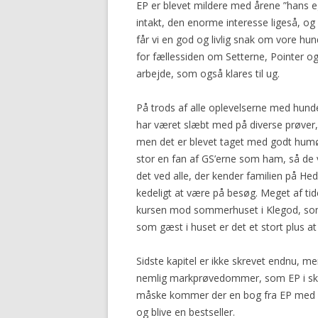
EP er blevet mildere med årene ”hans 
intakt, den enorme interesse ligeså, og
får vi en god og livlig snak om vore hu
for fællessiden om Setterne, Pointer o
arbejde, som også klares til ug.
På trods af alle oplevelserne med hund
har været slæbt med på diverse prøver, h
men det er blevet taget med godt humør
stor en fan af GS’erne som ham, så de v
det ved alle, der kender familien på Hed
kedeligt at være på besøg. Meget af tide
kursen mod sommerhuset i Klegod, so
som gæst i huset er det et stort plus at
Sidste kapitel er ikke skrevet endnu, m
nemlig markprøvedommer, som EP i skr
måske kommer der en bog fra EP med h
og blive en bestseller.