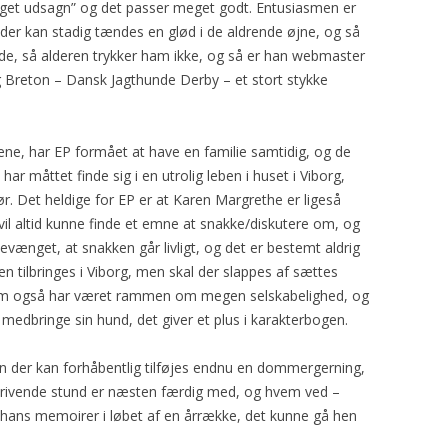
eget udsagn” og det passer meget godt. Entusiasmen er
 der kan stadig tændes en glød i de aldrende øjne, og så
nde, så alderen trykker ham ikke, og så er han webmaster
g Breton – Dansk Jagthunde Derby – et stort stykke
ene, har EP formået at have en familie samtidig, og de
ar måttet finde sig i en utrolig leben i huset i Viborg,
. Det heldige for EP er at Karen Margrethe er ligeså
il altid kunne finde et emne at snakke/diskutere om, og
evænget, at snakken går livligt, og det er bestemt aldrig
n tilbringes i Viborg, men skal der slappes af sættes
m også har været rammen om megen selskabelighed, og
 medbringe sin hund, det giver et plus i karakterbogen.
en der kan forhåbentlig tilføjes endnu en dommergerning,
ivende stund er næsten færdig med, og hvem ved –
ans memoirer i løbet af en årrække, det kunne gå hen