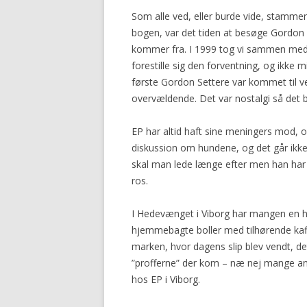
Som alle ved, eller burde vide, stammer
bogen, var det tiden at besøge Gordon 
kommer fra. I 1999 tog vi sammen med E
forestille sig den forventning, og ikke 
første Gordon Settere var kommet til ver
overvældende. Det var nostalgi så det b
EP har altid haft sine meningers mod, o
diskussion om hundene, og det går ikke 
skal man lede længe efter men han har 
ros.
I Hedevænget i Viborg har mangen en 
hjemmebagte boller med tilhørende kaf
marken, hvor dagens slip blev vendt, det
”profferne” der kom – næ nej mange and
hos EP i Viborg.