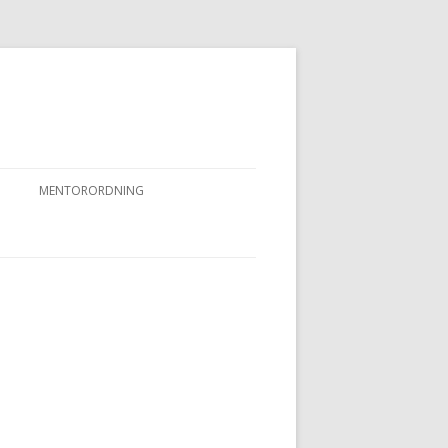
MENTORORDNING
RKPRØVER
MENTORORDNING
NYHEDER OG AKTIVITETER
OVFUGLEPRØVER
BERTUSPRØVE
 PRØVER