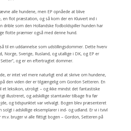
ke nævne alle hundene, men EP opnåede at blive
n flot præstation, og så kom der en Kluivert ind i
kan drible som den Hollandske fodboldspiller hunden har
nge flotte præmier også med denne hund.
gså til en uddannelse som udstillingsdommer. Dette hverv
d, Norge, Sverige, Rusland, og utallige i DK, og EP er
 Setter”, og er en eftertragtet dommer.
e, er intet vel mere naturligt end at skrive om hundene,
f på den viden der er tilgængelig om Gordon Setteren. En
il et leksikon, utroligt – og ikke mindst det fantastiske
igt illustreret, og adskillige stamtavler tilbage fra før
e, og tidspunktet var velvalgt. Bogen blev præsenteret
olgt i adskillige eksemplarer i ind- og udland. Er vi i tvivl
.v. bruger vi alle flittigt bogen – Gordon, Setteren på