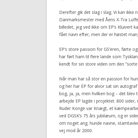
Derefter gik det slag i slag. Vi kan ik
Danmarksmester med Åens X-Tra Luffe, e
billedet, jeg ved ikke om EP’s Kluivert 
fået navn efter, men der er høstet ma
EP’s store passion for GS’eren, førte o
har ført ham til flere lande som Tysklan
kendt for sin store viden om den ”sorte
Når man har så stor en passion for hund
og her har EP for alvor sat sin autogra
bog, ja, ja, men hvilken bog – det blev t
arbejde EP lagde i projektet. 800 sider, r
Ruder Konge var Knægt, et kæmpearbejd
ved DGSK’s 75 års jubilæum, og er siden s
om noget ang. hunde navne, stamtavler m
vej mod år 2000.