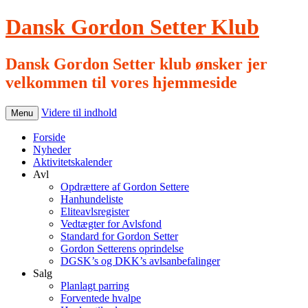
Dansk Gordon Setter Klub
Dansk Gordon Setter klub ønsker jer
velkommen til vores hjemmeside
Videre til indhold
Menu
Forside
Nyheder
Aktivitetskalender
Avl
Opdrættere af Gordon Settere
Hanhundeliste
Eliteavlsregister
Vedtægter for Avlsfond
Standard for Gordon Setter
Gordon Setterens oprindelse
DGSK’s og DKK’s avlsanbefalinger
Salg
Planlagt parring
Forventede hvalpe