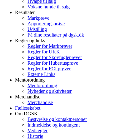
Hvalpe til salg
Voksne hunde til salg
Resultater
Markprøve
Apporteringsprøve
Udstilling
Få dine resultater på dgsk.dk
Regler og links
Regler for Markprøver
Regler for UKK
Regler for Skovfugleprøver
Regler for Hubertusprøve
Regler for FCI prøver
Externe Links
Mentorordning
Mentorordning
Nyheder og aktiviteter
Merchandise
Merchandise
Fællesskabet
Om DGSK
Bestyrelse og kontaktpersoner
Indmeldelse og kontingent
Vedtægter
Historie