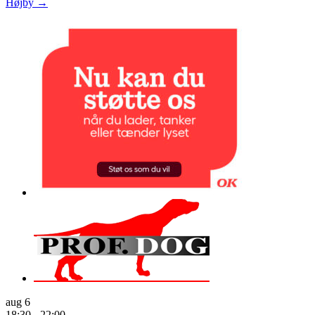
Højby
→
aug
6
18:30
-
22:00