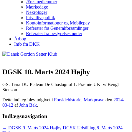
Æresmedlemmer
Mærkedage
Nekrologer
Privatlivspolitik
Kontoinformationer og Mobilepay
Referater fra Generalforsamlinger
Referater fra bestyrelsesmøder
Årbog
Info fra DKK
DGSK 10. Marts 2024 Højby
GS. Tiara DU Plateau De Chastagnol 1. Præmie UK. v/ Bengt
Stenson
Dette indlæg blev udgivet i
Forsidehistorie
,
Markprøve
den
2024-
03-12
af
John Bak
.
Indlægsnavigation
←
DGSK 9. Marts 2024 Højby
DGSK Udstilling 8. Marts 2024