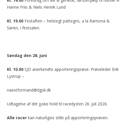
Kl. 14.00
Foredrag om avl & genetik, førstehjælp til hunde v/
Hanne Friis & Niels Henrik Lund
Kl. 19.00
Festaften – helstegt pattegris, a la Ramona &
Søren, i festsalen.
Søndag den 28. juni
Kl. 10.00
SJD anerkendte apporteringsprøve. Prøveleder Erik
Lystrup –
naestformand@dgsk.dk
Udtagelse af det jyske hold til racedysten 26. juli 2026.
Alle racer
kan naturligvis stille på apporteringsprøven.