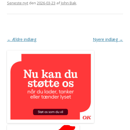
Seneste nyt
den
2026-03-23
af
John Bak
.
Indlægsnavigation
←
Ældre indlæg
Nyere indlæg
→