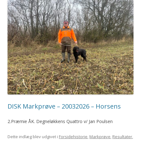
DISK Markprøve – 20032026 – Horsens
2.Præmie ÅK. Degneløkkens Quattro v/ Jan Poulsen
Dette indlæg blev udgivet i
Forsidehistorie
,
Markprøve
,
Resultater
,