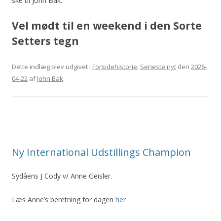
ske til John Bak.
Vel mødt til en weekend i den Sorte
Setters tegn
Dette indlæg blev udgivet i
Forsidehistorie
,
Seneste nyt
den
2026-
04-22
af
John Bak
.
Ny International Udstillings Champion
Sydåens J Cody v/ Anne Geisler.
Læs Anne’s beretning for dagen
her