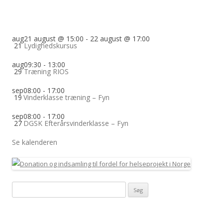
aug
21 august @ 15:00
-
22 august @ 17:00
21
Lydighedskursus
aug
09:30
-
13:00
29
Træning RIOS
sep
08:00
-
17:00
19
Vinderklasse træning – Fyn
sep
08:00
-
17:00
27
DGSK Efterårsvinderklasse – Fyn
Se kalenderen
Søg
efter: