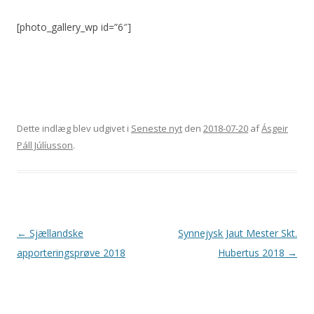
[photo_gallery_wp id=”6″]
Dette indlæg blev udgivet i
Seneste nyt
den
2018-07-20
af
Ásgeir
Páll Júlíusson
.
Indlægsnavigation
←
Sjællandske
Synnejysk Jaut Mester Skt.
apporteringsprøve 2018
Hubertus 2018
→