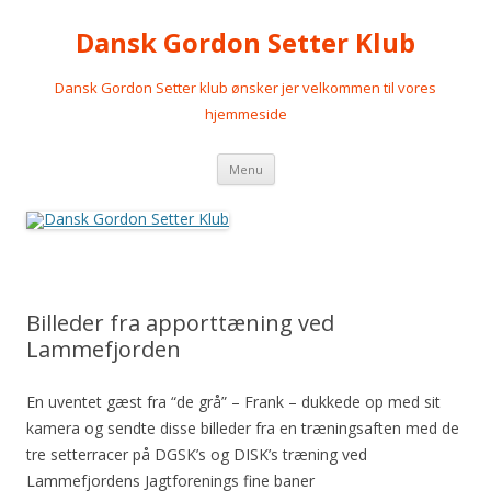
Dansk Gordon Setter Klub
Dansk Gordon Setter klub ønsker jer velkommen til vores
hjemmeside
Videre
Menu
til
indhold
Billeder fra apporttæning ved
Lammefjorden
En uventet gæst fra “de grå” – Frank – dukkede op med sit
kamera og sendte disse billeder fra en træningsaften med de
tre setterracer på DGSK’s og DISK’s træning ved
Lammefjordens Jagtforenings fine baner