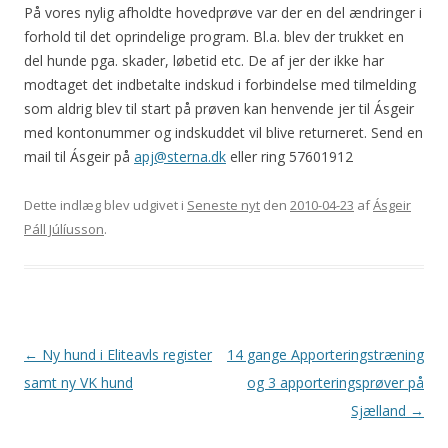
På vores nylig afholdte hovedprøve var der en del ændringer i
forhold til det oprindelige program. Bl.a. blev der trukket en
del hunde pga. skader, løbetid etc. De af jer der ikke har
modtaget det indbetalte indskud i forbindelse med tilmelding
som aldrig blev til start på prøven kan henvende jer til Ásgeir
med kontonummer og indskuddet vil blive returneret. Send en
mail til Ásgeir på
apj@sterna.dk
eller ring 57601912
Dette indlæg blev udgivet i
Seneste nyt
den
2010-04-23
af
Ásgeir
Páll Júlíusson
.
Indlægsnavigation
←
Ny hund i Eliteavls register
14 gange Apporteringstræning
samt ny VK hund
og 3 apporteringsprøver på
Sjælland
→