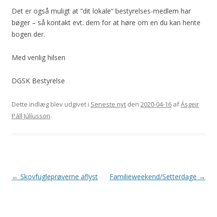
Det er også muligt at ”dit lokale” bestyrelses-medlem har
bøger – så kontakt evt. dem for at høre om en du kan hente
bogen der.
Med venlig hilsen
DGSK Bestyrelse
Dette indlæg blev udgivet i
Seneste nyt
den
2020-04-16
af
Ásgeir
Páll Júlíusson
.
Indlægsnavigation
←
Skovfugleprøverne aflyst
Familieweekend/Setterdage
→