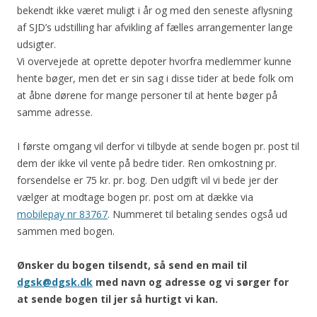
bekendt ikke været muligt i år og med den seneste aflysning
af SJD’s udstilling har afvikling af fælles arrangementer lange
udsigter.
Vi overvejede at oprette depoter hvorfra medlemmer kunne
hente bøger, men det er sin sag i disse tider at bede folk om
at åbne dørene for mange personer til at hente bøger på
samme adresse.
I første omgang vil derfor vi tilbyde at sende bogen pr. post til
dem der ikke vil vente på bedre tider. Ren omkostning pr.
forsendelse er 75 kr. pr. bog. Den udgift vil vi bede jer der
vælger at modtage bogen pr. post om at dække via
mobilepay nr 83767
. Nummeret til betaling sendes også ud
sammen med bogen.
Ønsker du bogen tilsendt, så send en mail til
dgsk@dgsk.dk
med navn og adresse og vi sørger for
at sende bogen til jer så hurtigt vi kan.