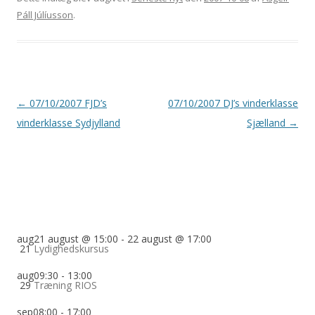
Páll Júlíusson
.
Indlægsnavigation
←
07/10/2007 FJD’s
07/10/2007 DJ’s vinderklasse
vinderklasse Sydjylland
Sjælland
→
aug
21 august @ 15:00
-
22 august @ 17:00
21
Lydighedskursus
aug
09:30
-
13:00
29
Træning RIOS
sep
08:00
-
17:00