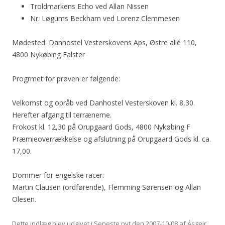
Troldmarkens Echo ved Allan Nissen
Nr. Løgums Beckham ved Lorenz Clemmesen
Mødested: Danhostel Vesterskovens Aps, Østre allé 110,
4800 Nykøbing Falster
Progrmet for prøven er følgende:
Velkomst og opråb ved Danhostel Vesterskoven kl. 8,30.
Herefter afgang til terrænerne.
Frokost kl. 12,30 på Orupgaard Gods, 4800 Nykøbing F
Præmieoverrækkelse og afslutning på Orupgaard Gods kl. ca.
17,00.
Dommer for engelske racer:
Martin Clausen (ordførende), Flemming Sørensen og Allan
Olesen.
Dette indlæg blev udgivet i
Seneste nyt
den
2007-10-08
af
Ásgeir