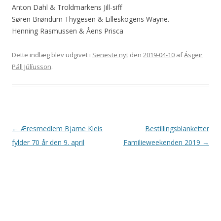
Anton Dahl & Troldmarkens Jill-siff
Søren Brøndum Thygesen & Lilleskogens Wayne.
Henning Rasmussen & Åens Prisca
Dette indlæg blev udgivet i
Seneste nyt
den
2019-04-10
af
Ásgeir
Páll Júlíusson
.
Indlægsnavigation
←
Æresmedlem Bjarne Kleis
Bestillingsblanketter
fylder 70 år den 9. april
Familieweekenden 2019
→