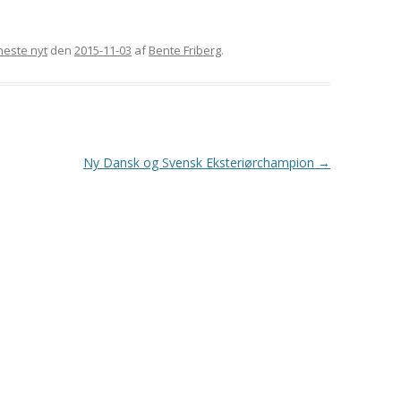
GORDON SETTERENS
ÆRESMEDLEMMER
OPRINDELSE
este nyt
den
2015-11-03
af
Bente Friberg
.
MÆRKEDAGE
DGSK’S OG DKK’S
NEKROLOGER
AVLSANBEFALINGER
PRIVATLIVSPOLITIK
Ny Dansk og Svensk Eksteriørchampion
→
KONTOINFORMATIONER OG
MOBILEPAY
REFERATER FRA
GENERALFORSAMLINGER
REFERATER FRA
BESTYRELSESMØDER