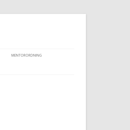
MENTORORDNING
RKPRØVER
MENTORORDNING
NYHEDER OG AKTIVITETER
OVFUGLEPRØVER
BERTUSPRØVE
 PRØVER