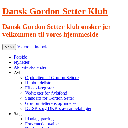
Dansk Gordon Setter Klub
Dansk Gordon Setter klub ønsker jer
velkommen til vores hjemmeside
Videre til indhold
Menu
Forside
Nyheder
Aktivitetskalender
Avl
Opdrættere af Gordon Settere
Hanhundeliste
Eliteavlsregister
Vedtægter for Avlsfond
Standard for Gordon Setter
Gordon Setterens oprindelse
DGSK’s og DKK’s avlsanbefalinger
Salg
Planlagt parring
Forventede hvalpe