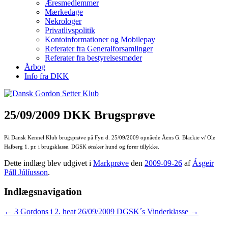
Æresmedlemmer
Mærkedage
Nekrologer
Privatlivspolitik
Kontoinformationer og Mobilepay
Referater fra Generalforsamlinger
Referater fra bestyrelsesmøder
Årbog
Info fra DKK
25/09/2009 DKK Brugsprøve
På Dansk Kennel Klub brugsprøve på Fyn d. 25/09/2009 opnåede Åens G. Blackie v/ Ole
Halberg 1. pr. i brugsklasse. DGSK ønsker hund og fører tillykke.
Dette indlæg blev udgivet i
Markprøve
den
2009-09-26
af
Ásgeir
Páll Júlíusson
.
Indlægsnavigation
←
3 Gordons i 2. heat
26/09/2009 DGSK´s Vinderklasse
→