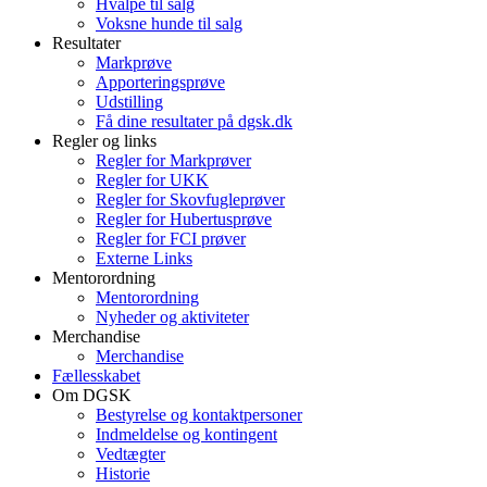
Hvalpe til salg
Voksne hunde til salg
Resultater
Markprøve
Apporteringsprøve
Udstilling
Få dine resultater på dgsk.dk
Regler og links
Regler for Markprøver
Regler for UKK
Regler for Skovfugleprøver
Regler for Hubertusprøve
Regler for FCI prøver
Externe Links
Mentorordning
Mentorordning
Nyheder og aktiviteter
Merchandise
Merchandise
Fællesskabet
Om DGSK
Bestyrelse og kontaktpersoner
Indmeldelse og kontingent
Vedtægter
Historie