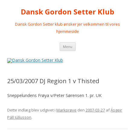
Dansk Gordon Setter Klub
Dansk Gordon Setter klub ønsker jer velkommen til vores
hjemmeside
Videre
Menu
til
indhold
25/03/2007 DJ Region 1 v Thisted
Sneppelundens Frøya v/Peter Sørensen 1. pr. UK
Dette indlæg blev udgivet i
Markprøve
den
2007-03-27
af
Ásgeir
Páll Júlíusson
.