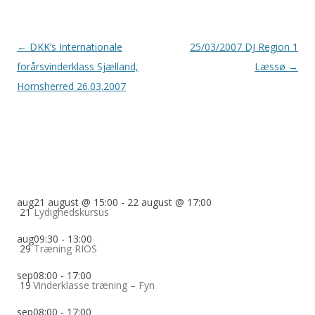
Indlægsnavigation
←
DKK’s Internationale
25/03/2007 DJ Region 1
forårsvinderklass Sjælland,
Læssø
→
Hornsherred 26.03.2007
aug
21 august @ 15:00
-
22 august @ 17:00
21
Lydighedskursus
aug
09:30
-
13:00
29
Træning RIOS
sep
08:00
-
17:00
19
Vinderklasse træning – Fyn
sep
08:00
-
17:00