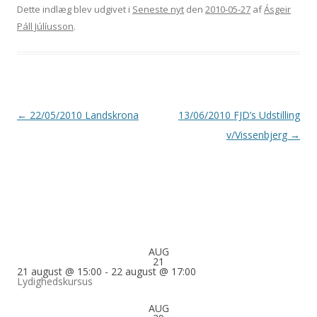
Dette indlæg blev udgivet i
Seneste nyt
den
2010-05-27
af
Ásgeir
Páll Júlíusson
.
Indlægsnavigation
←
22/05/2010 Landskrona
13/06/2010 FJD’s Udstilling
v/Vissenbjerg
→
AUG
21
21 august @ 15:00
-
22 august @ 17:00
Lydighedskursus
AUG