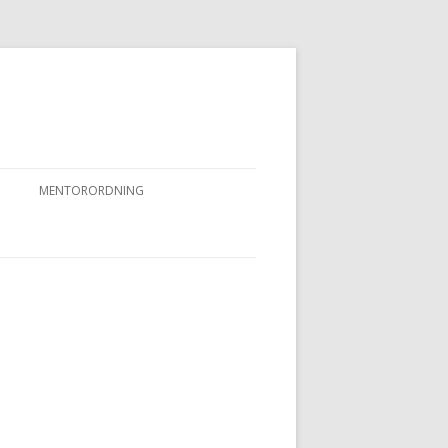
MENTORORDNING
RKPRØVER
MENTORORDNING
NYHEDER OG AKTIVITETER
OVFUGLEPRØVER
BERTUSPRØVE
 PRØVER