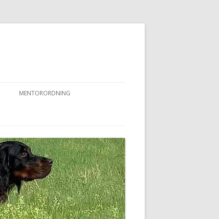
MENTORORDNING
RKPRØVER
MENTORORDNING
NYHEDER OG AKTIVITETER
OVFUGLEPRØVER
BERTUSPRØVE
 PRØVER