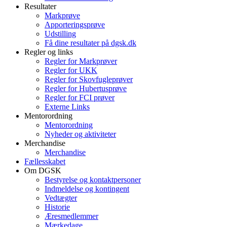
Resultater
Markprøve
Apporteringsprøve
Udstilling
Få dine resultater på dgsk.dk
Regler og links
Regler for Markprøver
Regler for UKK
Regler for Skovfugleprøver
Regler for Hubertusprøve
Regler for FCI prøver
Externe Links
Mentorordning
Mentorordning
Nyheder og aktiviteter
Merchandise
Merchandise
Fællesskabet
Om DGSK
Bestyrelse og kontaktpersoner
Indmeldelse og kontingent
Vedtægter
Historie
Æresmedlemmer
Mærkedage