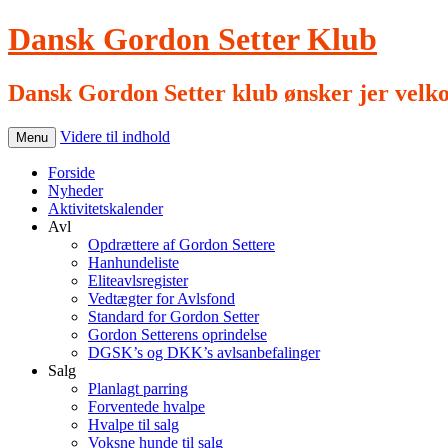
Dansk Gordon Setter Klub
Dansk Gordon Setter klub ønsker jer velk
Videre til indhold
Menu
Forside
Nyheder
Aktivitetskalender
Avl
Opdrættere af Gordon Settere
Hanhundeliste
Eliteavlsregister
Vedtægter for Avlsfond
Standard for Gordon Setter
Gordon Setterens oprindelse
DGSK’s og DKK’s avlsanbefalinger
Salg
Planlagt parring
Forventede hvalpe
Hvalpe til salg
Voksne hunde til salg