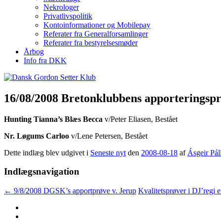
Nekrologer
Privatlivspolitik
Kontoinformationer og Mobilepay
Referater fra Generalforsamlinger
Referater fra bestyrelsesmøder
Årbog
Info fra DKK
16/08/2008 Bretonklubbens apporteringspr
Hunting Tianna’s Blæs Becca
v/Peter Eliasen, Bestået
Nr. Løgums Carloo
v/Lene Petersen, Bestået
Dette indlæg blev udgivet i
Seneste nyt
den
2008-08-18
af
Ásgeir Pál
Indlægsnavigation
←
9/8/2008 DGSK’s apportprøve v. Jerup
Kvalitetsprøver i DJ’regi 