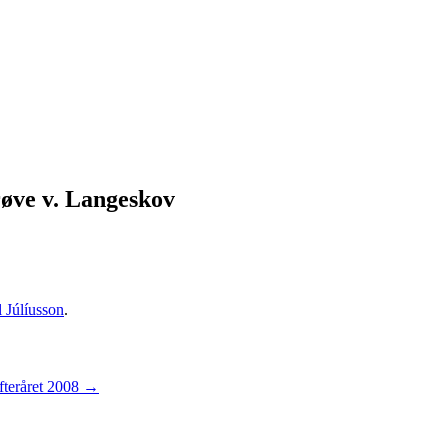
øve v. Langeskov
l Júlíusson
.
efteråret 2008
→