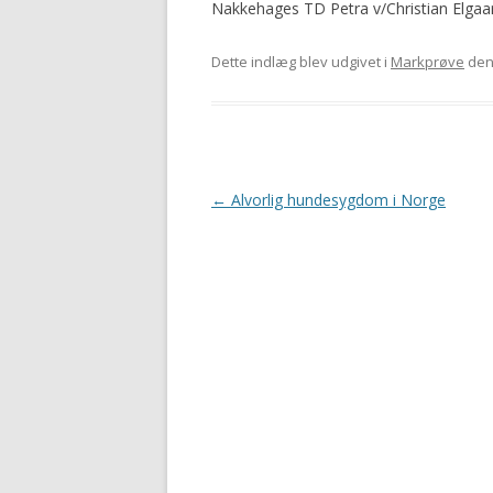
Nakkehages TD Petra v/Christian Elgaar
Dette indlæg blev udgivet i
Markprøve
de
Indlægsnavigation
←
Alvorlig hundesygdom i Norge