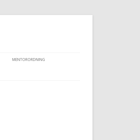
MENTORORDNING
RKPRØVER
MENTORORDNING
NYHEDER OG AKTIVITETER
OVFUGLEPRØVER
BERTUSPRØVE
 PRØVER