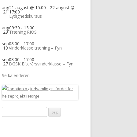
aug
21 august @ 15:00
-
22 august @
21
17:00
Lydighedskursus
aug
09:30
-
13:00
29
Træning RIOS
sep
08:00
-
17:00
19
Vinderklasse træning – Fyn
sep
08:00
-
17:00
27
DGSK Efterårsvinderklasse – Fyn
Se kalenderen
Søg
efter: