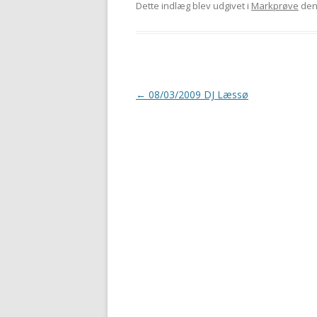
Dette indlæg blev udgivet i
Markprøve
de
Indlægsnavigation
←
08/03/2009 DJ Læssø