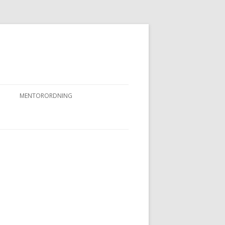
MENTORORDNING
RKPRØVER
MENTORORDNING
NYHEDER OG AKTIVITETER
OVFUGLEPRØVER
BERTUSPRØVE
 PRØVER