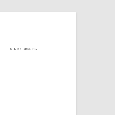
MENTORORDNING
RKPRØVER
MENTORORDNING
NYHEDER OG AKTIVITETER
OVFUGLEPRØVER
BERTUSPRØVE
 PRØVER