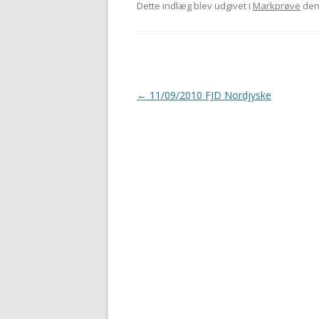
Dette indlæg blev udgivet i
Markprøve
de
Indlægsnavigation
←
11/09/2010 FJD Nordjyske