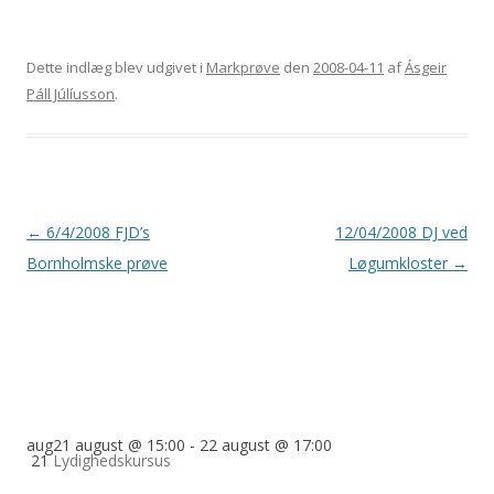
Dette indlæg blev udgivet i
Markprøve
den
2008-04-11
af
Ásgeir
Páll Júlíusson
.
Indlægsnavigation
←
6/4/2008 FJD’s
12/04/2008 DJ ved
Bornholmske prøve
Løgumkloster
→
aug
21 august @ 15:00
-
22 august @ 17:00
21
Lydighedskursus