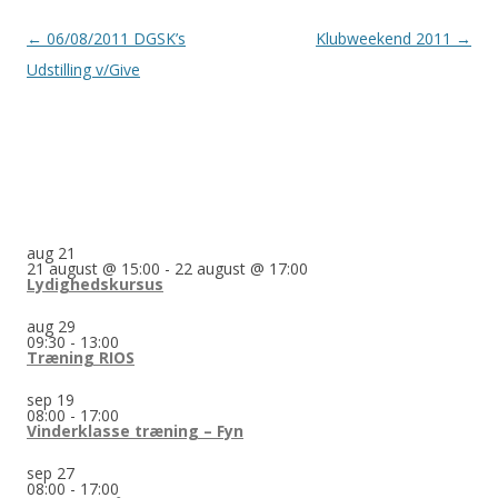
Indlægsnavigation
←
06/08/2011 DGSK’s
Klubweekend 2011
→
Udstilling v/Give
aug
21
21 august @ 15:00
-
22 august @ 17:00
Lydighedskursus
aug
29
09:30
-
13:00
Træning RIOS
sep
19
08:00
-
17:00
Vinderklasse træning – Fyn
sep
27
08:00
-
17:00