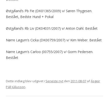
Østjylland’s Pb Fie (DK01365/2009) v/ Søren Thygesen.
Bestået, Bedste Hund + Pokal
Østjylland’s Rb Liv (DK04031/2007) v/ Anton Dahl. Bestået
Nørre Løgum’s Cicka (DK00759/2007) v/ Kim Weber. Bestået
Nørre Løgum’s Carloo (00755/2007) v/ Gorm Pedersen.
Bestået
Dette indlæg blev udgivet i
Seneste nyt
den
2011-08-07
af
Ásgeir
Páll Júlíusson
.