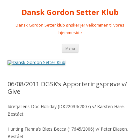
Dansk Gordon Setter Klub
Dansk Gordon Setter klub ønsker jer velkommen til vores
hjemmeside
Videre
Menu
til
indhold
06/08/2011 DGSK’s Apporteringsprøve v/
Give
Idrefjällens Doc Holliday (DK22034/2007) v/ Karsten Hare.
Bestået
Hunting Tianna’s Blæs Becca (17645/2006) v/ Peter Eliasen.
Bestået