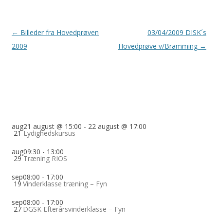
Indlægsnavigation
←
Billeder fra Hovedprøven
03/04/2009 DISK´s
2009
Hovedprøve v/Bramming
→
aug
21 august @ 15:00
-
22 august @ 17:00
21
Lydighedskursus
aug
09:30
-
13:00
29
Træning RIOS
sep
08:00
-
17:00
19
Vinderklasse træning – Fyn
sep
08:00
-
17:00
27
DGSK Efterårsvinderklasse – Fyn