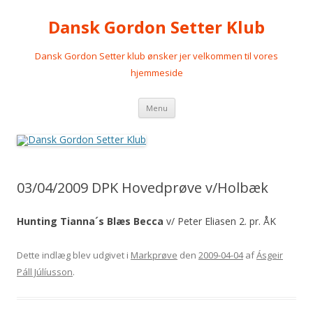
Dansk Gordon Setter Klub
Dansk Gordon Setter klub ønsker jer velkommen til vores
hjemmeside
Videre
Menu
til
indhold
03/04/2009 DPK Hovedprøve v/Holbæk
Hunting Tianna´s Blæs Becca
v/ Peter Eliasen 2. pr. ÅK
Dette indlæg blev udgivet i
Markprøve
den
2009-04-04
af
Ásgeir
Páll Júlíusson
.