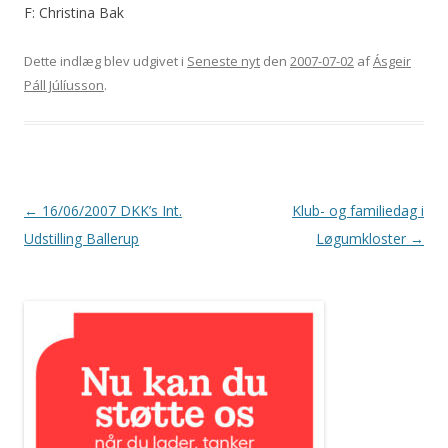
F: Christina Bak
Dette indlæg blev udgivet i
Seneste nyt
den
2007-07-02
af
Ásgeir
Páll Júlíusson
.
Indlægsnavigation
←
16/06/2007 DKK’s Int.
Klub- og familiedag i
Udstilling Ballerup
Løgumkloster
→