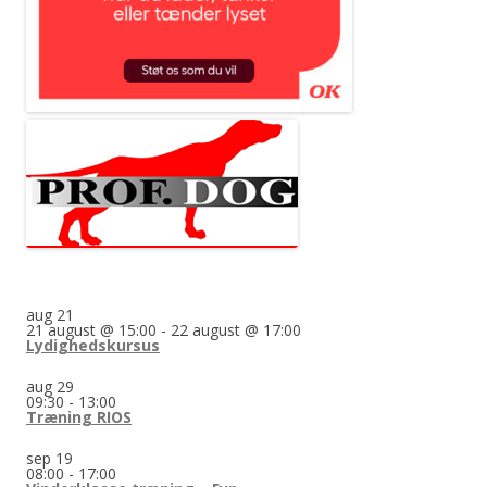
aug
21
21 august @ 15:00
-
22 august @ 17:00
Lydighedskursus
aug
29
09:30
-
13:00
Træning RIOS
sep
19
08:00
-
17:00