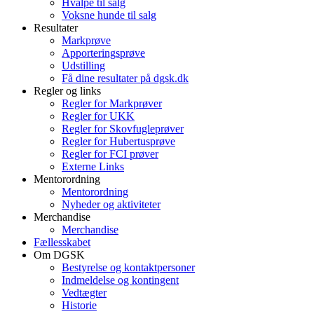
Hvalpe til salg
Voksne hunde til salg
Resultater
Markprøve
Apporteringsprøve
Udstilling
Få dine resultater på dgsk.dk
Regler og links
Regler for Markprøver
Regler for UKK
Regler for Skovfugleprøver
Regler for Hubertusprøve
Regler for FCI prøver
Externe Links
Mentorordning
Mentorordning
Nyheder og aktiviteter
Merchandise
Merchandise
Fællesskabet
Om DGSK
Bestyrelse og kontaktpersoner
Indmeldelse og kontingent
Vedtægter
Historie