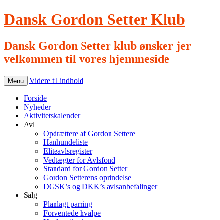
Dansk Gordon Setter Klub
Dansk Gordon Setter klub ønsker jer
velkommen til vores hjemmeside
Videre til indhold
Menu
Forside
Nyheder
Aktivitetskalender
Avl
Opdrættere af Gordon Settere
Hanhundeliste
Eliteavlsregister
Vedtægter for Avlsfond
Standard for Gordon Setter
Gordon Setterens oprindelse
DGSK’s og DKK’s avlsanbefalinger
Salg
Planlagt parring
Forventede hvalpe