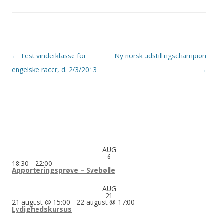
Indlægsnavigation
←
Test vinderklasse for
Ny norsk udstillingschampion
engelske racer, d. 2/3/2013
→
AUG
6
18:30
-
22:00
Apporteringsprøve – Svebølle
AUG
21
21 august @ 15:00
-
22 august @ 17:00
Lydighedskursus