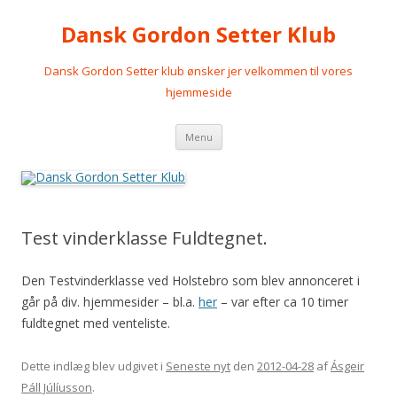
Dansk Gordon Setter Klub
Dansk Gordon Setter klub ønsker jer velkommen til vores
hjemmeside
Videre
Menu
til
indhold
Test vinderklasse Fuldtegnet.
Den Testvinderklasse ved Holstebro som blev annonceret i
går på div. hjemmesider – bl.a.
her
– var efter ca 10 timer
fuldtegnet med venteliste.
Dette indlæg blev udgivet i
Seneste nyt
den
2012-04-28
af
Ásgeir
Páll Júlíusson
.