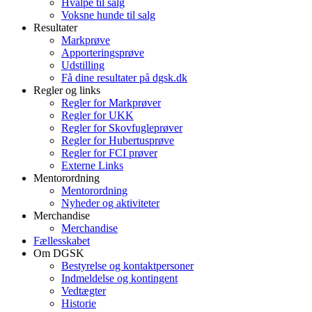
Hvalpe til salg
Voksne hunde til salg
Resultater
Markprøve
Apporteringsprøve
Udstilling
Få dine resultater på dgsk.dk
Regler og links
Regler for Markprøver
Regler for UKK
Regler for Skovfugleprøver
Regler for Hubertusprøve
Regler for FCI prøver
Externe Links
Mentorordning
Mentorordning
Nyheder og aktiviteter
Merchandise
Merchandise
Fællesskabet
Om DGSK
Bestyrelse og kontaktpersoner
Indmeldelse og kontingent
Vedtægter
Historie