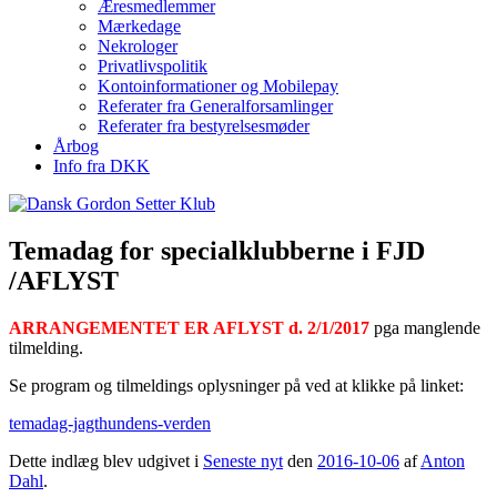
Æresmedlemmer
Mærkedage
Nekrologer
Privatlivspolitik
Kontoinformationer og Mobilepay
Referater fra Generalforsamlinger
Referater fra bestyrelsesmøder
Årbog
Info fra DKK
Temadag for specialklubberne i FJD
/AFLYST
ARRANGEMENTET ER AFLYST d. 2/1/2017
pga manglende
tilmelding.
Se program og tilmeldings oplysninger på ved at klikke på linket:
temadag-jagthundens-verden
Dette indlæg blev udgivet i
Seneste nyt
den
2016-10-06
af
Anton
Dahl
.