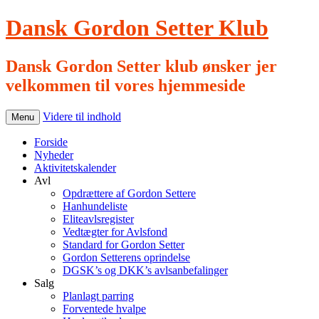
Dansk Gordon Setter Klub
Dansk Gordon Setter klub ønsker jer
velkommen til vores hjemmeside
Videre til indhold
Menu
Forside
Nyheder
Aktivitetskalender
Avl
Opdrættere af Gordon Settere
Hanhundeliste
Eliteavlsregister
Vedtægter for Avlsfond
Standard for Gordon Setter
Gordon Setterens oprindelse
DGSK’s og DKK’s avlsanbefalinger
Salg
Planlagt parring
Forventede hvalpe