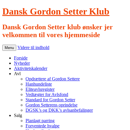
Dansk Gordon Setter Klub
Dansk Gordon Setter klub ønsker jer
velkommen til vores hjemmeside
Videre til indhold
Menu
Forside
Nyheder
Aktivitetskalender
Avl
Opdrættere af Gordon Settere
Hanhundeliste
Eliteavlsregister
Vedtægter for Avlsfond
Standard for Gordon Setter
Gordon Setterens oprindelse
DGSK’s og DKK’s avlsanbefalinger
Salg
Planlagt parring
Forventede hvalpe