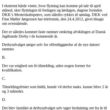
I ekstremt hårde vintre, hvor flytning kan komme på tale til april
måned, sker flytningen til fredagen og lørdagen, dagene forinden
DKK’s Mesterskabsprøve, som således rykkes til søndag. DKK ved
Finn Møller Jørgensen har telefonisk, den 24.4.2012, givet tilsagn
om ovenstående.
Der er således kommet faste rammer omkring afviklingen af Dansk
Jagthunde Derby i de kommende år.
Derbyudvalget sørger selv for offentliggørelse af de nye datoer/
rammer.
B.
Der var enighed om fri tilmelding, uden nogen former for
kvalifikation.
C.
Tilmeldingsfrister som hidtil, hunde vil derfor maks. kunne blive 2 år
og 3 måneder.
D.
Det blev fastslået at derbyudvalget selv tager beslutning om fra år til