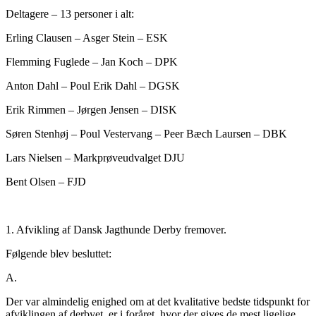
Deltagere – 13 personer i alt:
Erling Clausen – Asger Stein – ESK
Flemming Fuglede – Jan Koch – DPK
Anton Dahl – Poul Erik Dahl – DGSK
Erik Rimmen – Jørgen Jensen – DISK
Søren Stenhøj – Poul Vestervang – Peer Bæch Laursen – DBK
Lars Nielsen – Markprøveudvalget DJU
Bent Olsen – FJD
1. Afvikling af Dansk Jagthunde Derby fremover.
Følgende blev besluttet:
A.
Der var almindelig enighed om at det kvalitative bedste tidspunkt for
afviklingen af derbyet, er i foråret, hvor der gives de mest ligelige