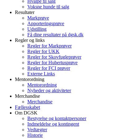
Hvalpe til salg
Voksne hunde til salg
Resultater
Markprøve
Apporteringsprøve
Udstilling
Få dine resultater på dgsk.dk
Regler og links
Regler for Markprøver
Regler for UKK
Regler for Skovfugleprøver
Regler for Hubertusprøve
Regler for FCI prøver
Externe Links
Mentorordning
Mentorordning
Nyheder og aktiviteter
Merchandise
Merchandise
Fællesskabet
Om DGSK
Bestyrelse og kontaktpersoner
Indmeldelse og kontingent
Vedtægter
Historie