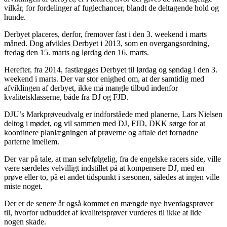
vilkår, for fordelinger af fuglechancer, blandt de deltagende hold og
hunde.
Derbyet placeres, derfor, fremover fast i den 3. weekend i marts
måned. Dog afvikles Derbyet i 2013, som en overgangsordning,
fredag den 15. marts og lørdag den 16. marts.
Herefter, fra 2014, fastlægges Derbyet til lørdag og søndag i den 3.
weekend i marts. Der var stor enighed om, at der samtidig med
afviklingen af derbyet, ikke må mangle tilbud indenfor
kvalitetsklasserne, både fra DJ og FJD.
DJU’s Markprøveudvalg er indforståede med planerne, Lars Nielsen
deltog i mødet, og vil sammen med DJ, FJD, DKK sørge for at
koordinere planlægningen af prøverne og aftale det fornødne
parterne imellem.
Der var på tale, at man selvfølgelig, fra de engelske racers side, ville
være særdeles velvilligt indstillet på at kompensere DJ, med en
prøve eller to, på et andet tidspunkt i sæsonen, således at ingen ville
miste noget.
Der er de senere år også kommet en mængde nye hverdagsprøver
til, hvorfor udbuddet af kvalitetsprøver vurderes til ikke at lide
nogen skade.