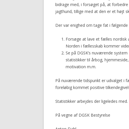
bidrage med, i forsøget på, at forbedr
jagthund, tillige med at den er et højt 
Der var enighed om tage fat i følgende
Forsøge at lave et fælles nordisk 
Norden i fællesskab kommer vider
Se på DGSK’s nuværende system og
statistikker til årbog, hjemmeside,
motivation m.m.
På nuværende tidspunkt er udvalget i f
foreløbig kommet positive tilkendegivel
Statistikker arbejdes der ligeledes med.
På vegne af DGSK Bestyrelse
Anton Dahl