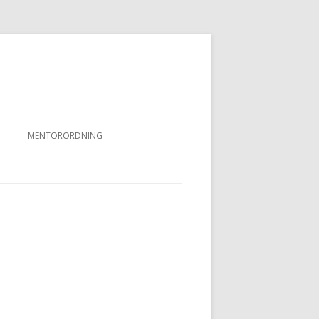
MENTORORDNING
RKPRØVER
MENTORORDNING
NYHEDER OG AKTIVITETER
OVFUGLEPRØVER
BERTUSPRØVE
 PRØVER