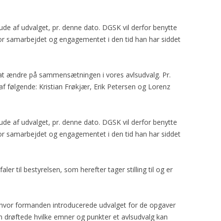
GORDON SETTERENS
ÆRESMEDLEMMER
OPRINDELSE
de af udvalget, pr. denne dato. DGSK vil derfor benytte
MÆRKEDAGE
k for samarbejdet og engagementet i den tid han har siddet
DGSK’S OG DKK’S
NEKROLOGER
AVLSANBEFALINGER
PRIVATLIVSPOLITIK
 at ændre på sammensætningen i vores avlsudvalg. Pr.
af følgende: Kristian Frøkjær, Erik Petersen og Lorenz
KONTOINFORMATIONER OG
MOBILEPAY
de af udvalget, pr. denne dato. DGSK vil derfor benytte
REFERATER FRA
k for samarbejdet og engagementet i den tid han har siddet
GENERALFORSAMLINGER
REFERATER FRA
BESTYRELSESMØDER
aler til bestyrelsen, som herefter tager stilling til og er
 hvor formanden introducerede udvalget for de opgaver
an drøftede hvilke emner og punkter et avlsudvalg kan