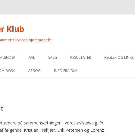
r Klub
kommen til vores hjemmeside
Videre
til
KALENDER
AVL
SALG
RESULTATER
REGLER OG LINKS
indhold
OPDRÆTTERE AF GORDON
PLANLAGT PARRING
MARKPRØVE
REGLER FOR MA
OM DGSK
ÅRBOG
INFO FRA DKK
SETTERE
FORVENTEDE HVALPE
APPORTERINGSPRØVE
REGLER FOR UKK
BESTYRELSE OG
HANHUNDELISTE
KONTAKTPERSONER
HVALPE TIL SALG
UDSTILLING
REGLER FOR SK
ELITEAVLSREGISTER
INDMELDELSE OG KONTINGENT
t
VOKSNE HUNDE TIL SALG
FÅ DINE RESULTATER PÅ DGSK.DK
REGLER FOR HU
VEDTÆGTER FOR AVLSFOND
VEDTÆGTER
REGLER FOR FCI
 at ændre på sammensætningen i vores avlsudvalg. Pr.
STANDARD FOR GORDON SETTER
HISTORIE
af følgende: Kristian Frøkjær, Erik Petersen og Lorenz
EXTERNE LINKS