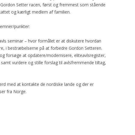
e Gordon Setter racen, først og fremmest som stående
skattet og kærligt medlem af familien.
 emner/punkter:
avls seminar – hvor formålet er at diskutere hvordan
e, i bestræbelserne på at forbedre Gordon Setteren.
 forsøge at opdatere/modernisere, eliteavlsregister,
 samt vurdere og stille forslag til avlsfremmende tiltag,
ærd med at kontakte de nordiske lande og der er
ser fra Norge.