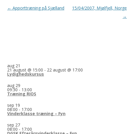
Indlægsnavigation
←
Apporttræning på Sjælland
15/04/2007, Mjølfjell, Norge
→
aug
21
21 august @ 15:00
-
22 august @ 17:00
Lydighedskursus
aug
29
09:30
-
13:00
Træning RIOS
sep
19
08:00
-
17:00
Vinderklasse træning – Fyn
sep
27
08:00
-
17:00
DGSK Efterårsvinderklasse – Fyn