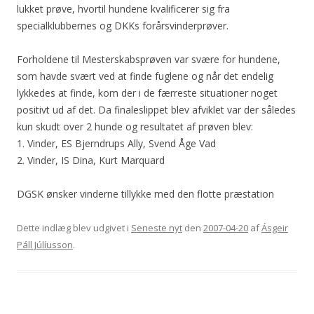
lukket prøve, hvortil hundene kvalificerer sig fra
specialklubbernes og DKKs forårsvinderprøver.
Forholdene til Mesterskabsprøven var svære for hundene,
som havde svært ved at finde fuglene og når det endelig
lykkedes at finde, kom der i de færreste situationer noget
positivt ud af det. Da finaleslippet blev afviklet var der således
kun skudt over 2 hunde og resultatet af prøven blev:
1. Vinder, ES Bjerndrups Ally, Svend Åge Vad
2. Vinder, IS Dina, Kurt Marquard
DGSK ønsker vinderne tillykke med den flotte præstation
Dette indlæg blev udgivet i
Seneste nyt
den
2007-04-20
af
Ásgeir
Páll Júlíusson
.