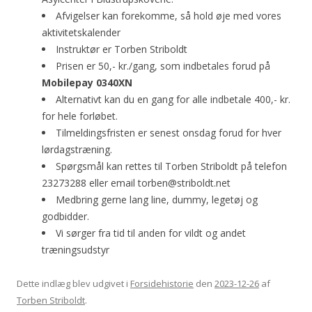
Afvigelser kan forekomme, så hold øje med vores
aktivitetskalender
Instruktør er Torben Striboldt
Prisen er 50,- kr./gang, som indbetales forud på
Mobilepay 0340XN
Alternativt kan du en gang for alle indbetale 400,- kr.
for hele forløbet.
Tilmeldingsfristen er senest onsdag forud for hver
lørdagstræning.
Spørgsmål kan rettes til Torben Striboldt på telefon
23273288 eller email torben@striboldt.net
Medbring gerne lang line, dummy, legetøj og
godbidder.
Vi sørger fra tid til anden for vildt og andet
træningsudstyr
Dette indlæg blev udgivet i
Forsidehistorie
den
2023-12-26
af
Torben Striboldt
.