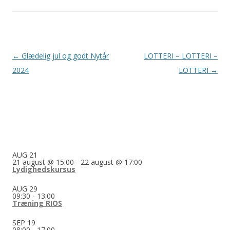
Indlægsnavigation
←
Glædelig jul og godt Nytår
LOTTERI – LOTTERI –
2024
LOTTERI
→
AUG
21
21 august @ 15:00
-
22 august @ 17:00
Lydighedskursus
AUG
29
09:30
-
13:00
Træning RIOS
SEP
19
08:00
-
17:00