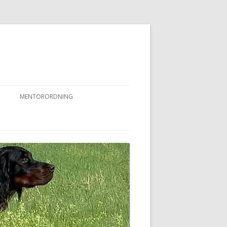
MENTORORDNING
RKPRØVER
MENTORORDNING
NYHEDER OG AKTIVITETER
OVFUGLEPRØVER
BERTUSPRØVE
 PRØVER