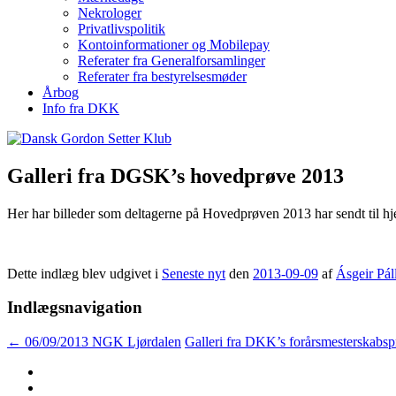
Nekrologer
Privatlivspolitik
Kontoinformationer og Mobilepay
Referater fra Generalforsamlinger
Referater fra bestyrelsesmøder
Årbog
Info fra DKK
Galleri fra DGSK’s hovedprøve 2013
Her har billeder som deltagerne på Hovedprøven 2013 har sendt til h
Dette indlæg blev udgivet i
Seneste nyt
den
2013-09-09
af
Ásgeir Pál
Indlægsnavigation
←
06/09/2013 NGK Ljørdalen
Galleri fra DKK’s forårsmesterskabs