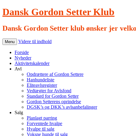
Dansk Gordon Setter Klub
Dansk Gordon Setter klub ønsker jer velk
Videre til indhold
Menu
Forside
Nyheder
Aktivitetskalender
Avl
Opdrættere af Gordon Settere
Hanhundeliste
Eliteavlsregister
Vedtægter for Avlsfond
Standard for Gordon Setter
Gordon Setterens oprindelse
DGSK’s og DKK’s avlsanbefalinger
Salg
Planlagt parring
Forventede hvalpe
Hvalpe til salg
Voksne hunde til salg