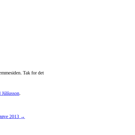
jemmesiden. Tak for det
l Júlíusson
.
prøve 2013
→