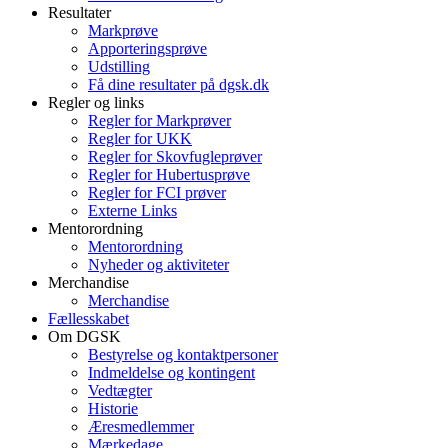
Resultater
Markprøve
Apporteringsprøve
Udstilling
Få dine resultater på dgsk.dk
Regler og links
Regler for Markprøver
Regler for UKK
Regler for Skovfugleprøver
Regler for Hubertusprøve
Regler for FCI prøver
Externe Links
Mentorordning
Mentorordning
Nyheder og aktiviteter
Merchandise
Merchandise
Fællesskabet
Om DGSK
Bestyrelse og kontaktpersoner
Indmeldelse og kontingent
Vedtægter
Historie
Æresmedlemmer
Mærkedage