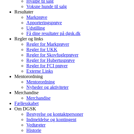
Hvalpe til salg
Voksne hunde til salg
Resultater
Markprøve
Apporteringsprøve
Udstilling
Få dine resultater på dgsk.dk
Regler og links
Regler for Markprøver
Regler for UKK
Regler for Skovfugleprøver
Regler for Hubertusprøve
Regler for FCI prøver
Externe Links
Mentorordning
Mentorordning
Nyheder og aktiviteter
Merchandise
Merchandise
Fællesskabet
Om DGSK
Bestyrelse og kontaktpersoner
Indmeldelse og kontingent
Vedtægter
Historie