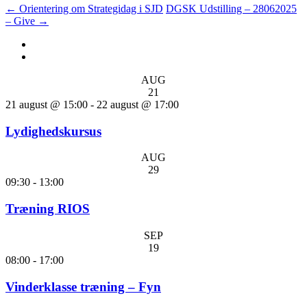
←
Orientering om Strategidag i SJD
DGSK Udstilling – 28062025
– Give
→
AUG
21
21 august @ 15:00
-
22 august @ 17:00
Lydighedskursus
AUG
29
09:30
-
13:00
Træning RIOS
SEP
19
08:00
-
17:00
Vinderklasse træning – Fyn