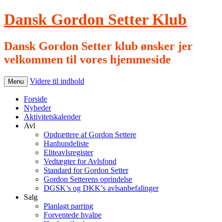
Dansk Gordon Setter Klub
Dansk Gordon Setter klub ønsker jer
velkommen til vores hjemmeside
Videre til indhold
Menu
Forside
Nyheder
Aktivitetskalender
Avl
Opdrættere af Gordon Settere
Hanhundeliste
Eliteavlsregister
Vedtægter for Avlsfond
Standard for Gordon Setter
Gordon Setterens oprindelse
DGSK’s og DKK’s avlsanbefalinger
Salg
Planlagt parring
Forventede hvalpe