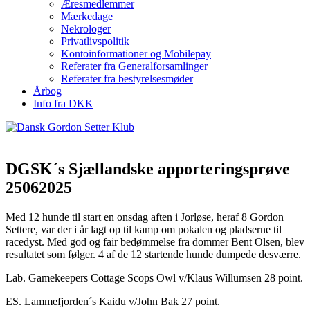
Æresmedlemmer
Mærkedage
Nekrologer
Privatlivspolitik
Kontoinformationer og Mobilepay
Referater fra Generalforsamlinger
Referater fra bestyrelsesmøder
Årbog
Info fra DKK
DGSK´s Sjællandske apporteringsprøve
25062025
Med 12 hunde til start en onsdag aften i Jorløse, heraf 8 Gordon
Settere, var der i år lagt op til kamp om pokalen og pladserne til
racedyst. Med god og fair bedømmelse fra dommer Bent Olsen, blev
resultatet som følger. 4 af de 12 startende hunde dumpede desværre.
Lab. Gamekeepers Cottage Scops Owl v/Klaus Willumsen 28 point.
ES. Lammefjorden´s Kaidu v/John Bak 27 point.